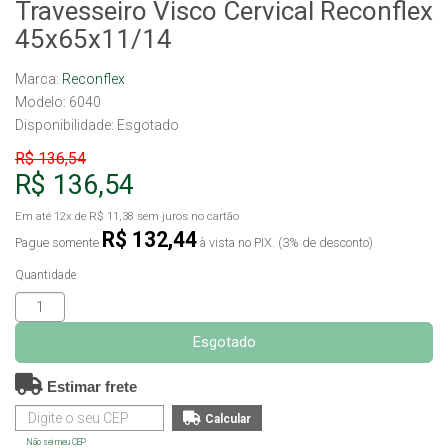
Travesseiro Visco Cervical Reconflex
45x65x11/14
Marca:
Reconflex
Modelo: 6040
Disponibilidade:
Esgotado
R$ 136,54
R$ 136,54
Em até
12x
de
R$ 11,38
sem juros no cartão
R$ 132,44
Pague somente
à vista no PIX. (3% de desconto)
Quantidade
Esgotado
Estimar frete
Não sei meu CEP