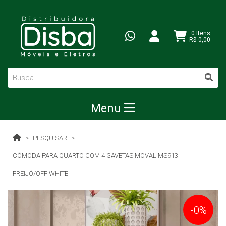
0 Itens
R$ 0,00
Menu
PESQUISAR
CÔMODA PARA QUARTO COM 4 GAVETAS MOVAL MS913
FREIJÓ/OFF WHITE
-0%