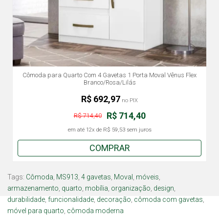
Cômoda para Quarto Com 4 Gavetas 1 Porta Moval Vênus Flex
Branco/Rosa/Lilás
R$ 692,97
no PIX
R$ 714,40
R$ 714,40
em até
12x
de
R$ 59,53
sem juros
COMPRAR
Tags:
Cômoda
,
MS913
,
4 gavetas
,
Moval
,
móveis
,
armazenamento
,
quarto
,
mobília
,
organização
,
design
,
durabilidade
,
funcionalidade
,
decoração
,
cômoda com gavetas
,
móvel para quarto
,
cômoda moderna