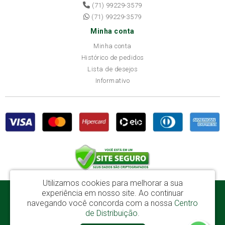
(71) 99229-3579
(71) 99229-3579
Minha conta
Minha conta
Histórico de pedidos
Lista de desejos
Informativo
Utilizamos cookies para melhorar a sua
experiência em nosso site.
Ao continuar
Disba Móveis Salvador Ltda - CNPJ: 52.081.184/0001-65
navegando você concorda com a nossa
Centro
Av. Cardeal Avelar Brandão Villela, 2696 - Mata Escura - Salvador / BA - CEP:
de Distribuição
.
41219-600