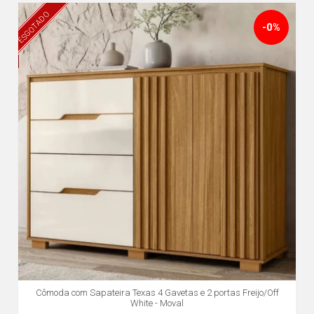
ESGOTADO
-0%
Cômoda com Sapateira Texas 4 Gavetas e 2 portas Freijo/Off
White - Moval