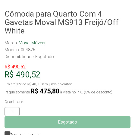
Cômoda para Quarto Com 4
Gavetas Moval MS913 Freijó/Off
White
Marca:
Moval Móveis
Modelo: 004826
Disponibilidade:
Esgotado
R$ 490,52
R$ 490,52
Em até
12x
de
R$ 40,88
sem juros no cartão
R$ 475,80
Pague somente
à vista no PIX. (3% de desconto)
Quantidade
Esgotado