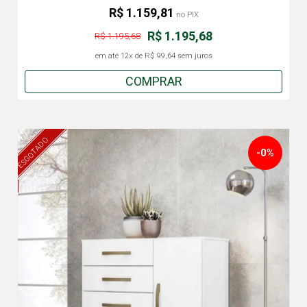
R$ 1.159,81
no PIX
R$ 1.195,68
R$ 1.195,68
em até
12x
de
R$ 99,64
sem juros
COMPRAR
ESGOTADO
-0%