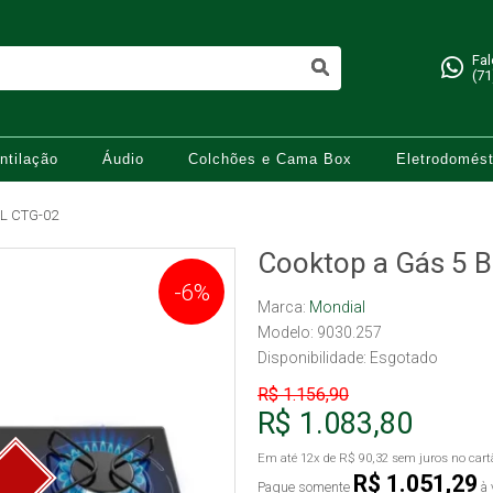
Fa
(71
ntilação
Áudio
Colchões e Cama Box
Eletrodomést
L CTG-02
Cooktop a Gás 5 
-6%
Marca:
Mondial
Modelo: 9030.257
Disponibilidade:
Esgotado
R$ 1.156,90
R$ 1.083,80
Em até
12x
de
R$ 90,32
sem juros no cart
R$ 1.051,29
Pague somente
à 