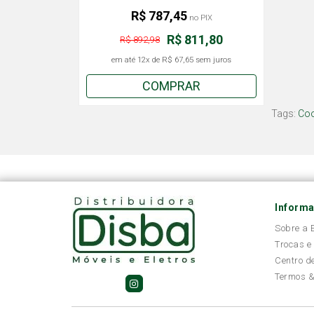
R$ 787,45
no PIX
R$ 811,80
R$ 892,98
em até
12x
de
R$ 67,65
sem juros
COMPRAR
Tags:
Co
Inform
Sobre a
Trocas e
Centro d
Termos &