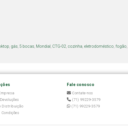
oktop
,
gás
,
5 bocas
,
Mondial
,
CTG-02
,
cozinha
,
eletrodoméstico
,
fogão
ações
Fale conosco
 Empresa
Contate-nos
 Devoluções
(71) 99229-3579
e Distribuição
(71) 99229-3579
 Condições