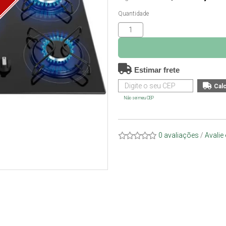
O
Quantidade
Estimar frete
Não sei meu CEP
0 avaliações
/
Avalie