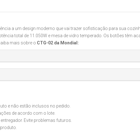
tência a um design moderno que vai trazer sofisticação para sua cozi
tência total de 11.050W e mesa de vidro temperado. Os botões têm ac
Saiba mais sobre o
CTG-02 da Mondial:
o e não estão inclusos no pedido.
iações de acordo com o lote.
 entregador. Evite problemas futuros.
produto.