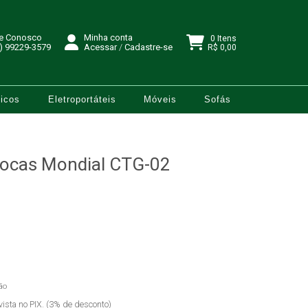
le Conosco
Minha conta
0 Itens
) 99229-3579
Acessar
/
Cadastre-se
R$ 0,00
icos
Eletroportáteis
Móveis
Sofás
Bocas Mondial CTG-02
ão
vista no PIX. (3% de desconto)