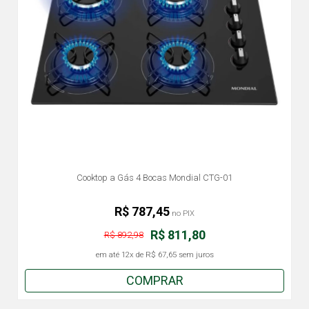
Cooktop a Gás 4 Bocas Mondial CTG-01
R$ 787,45
no PIX
R$ 811,80
R$ 892,98
em até
12x
de
R$ 67,65
sem juros
COMPRAR