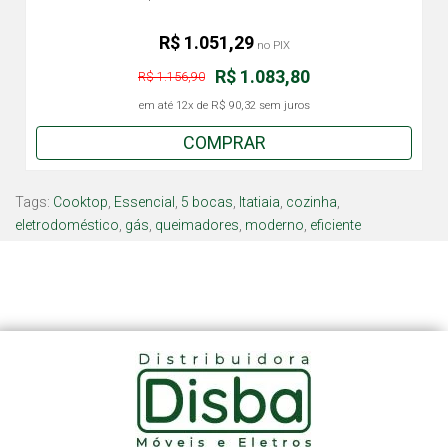
R$ 1.051,29
no PIX
R$ 1.083,80
R$ 1.156,90
em até
12x
de
R$ 90,32
sem juros
COMPRAR
Tags:
Cooktop
,
Essencial
,
5 bocas
,
Itatiaia
,
cozinha
,
eletrodoméstico
,
gás
,
queimadores
,
moderno
,
eficiente