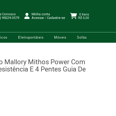
le Conosco
Minha conta
0 Itens
) 99229-3579
Acessar
/
Cadastre-se
R$ 0,00
icos
Eletroportáteis
Móveis
Sofás
lo Mallory Mithos Power Com
sistência E 4 Pentes Guia De