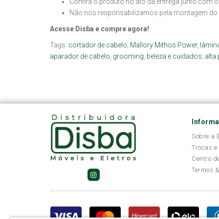
Confira o produto no ato da entrega junto com o
Não nos responsabilizamos pela montagem do 
Acesse Disba e compre agora!
Tags:
cortador de cabelo
,
Mallory Mithos Power
,
lâmina
aparador de cabelo
,
grooming
,
beleza e cuidados
,
alta
Inform
Sobre a
Trocas e
Centro d
Termos &