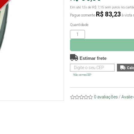
O
Em até
12x
de
R$ 7,15
sem juros no cartã
R$ 83,23
Pague somente
à vista 
Quantidade
Estimar frete
Não sei meu CEP
0 avaliações
/
Avalie