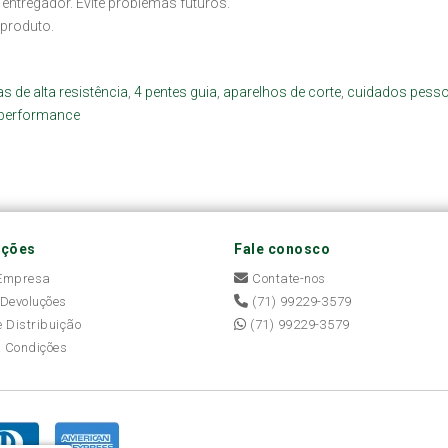
 entregador. Evite problemas futuros.
produto.
s de alta resistência
,
4 pentes guia
,
aparelhos de corte
,
cuidados pesso
 performance
ações
Fale conosco
 Empresa
Contate-nos
 Devoluções
(71) 99229-3579
e Distribuição
(71) 99229-3579
 Condições