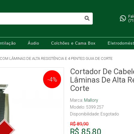
Fa
(71
ntilação
Áudio
Colchões e Cama Box
Eletrodomést
M LÂMINAS DE ALTA RESISTÊNCIA E 4 PENTES GUIA DE CORTE
Cortador De Cabe
Lâminas De Alta Re
-4%
Corte
Marca:
Mallory
Modelo: 5399.257
Disponibilidade:
Esgotado
R$ 89,90
R$ 85,80