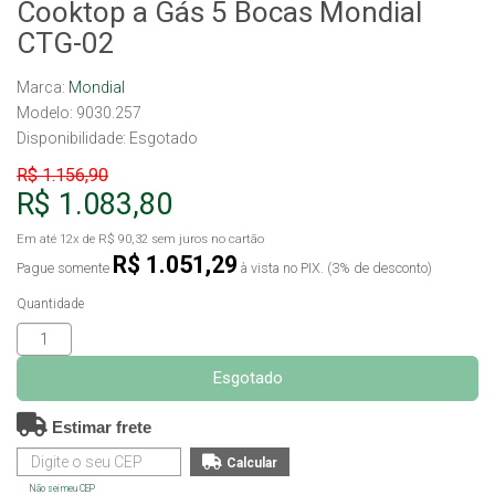
Cooktop a Gás 5 Bocas Mondial
CTG-02
Marca:
Mondial
Modelo: 9030.257
Disponibilidade:
Esgotado
R$ 1.156,90
R$ 1.083,80
Em até
12x
de
R$ 90,32
sem juros no cartão
R$ 1.051,29
Pague somente
à vista no PIX. (3% de desconto)
Quantidade
Esgotado
Estimar frete
Não sei meu CEP