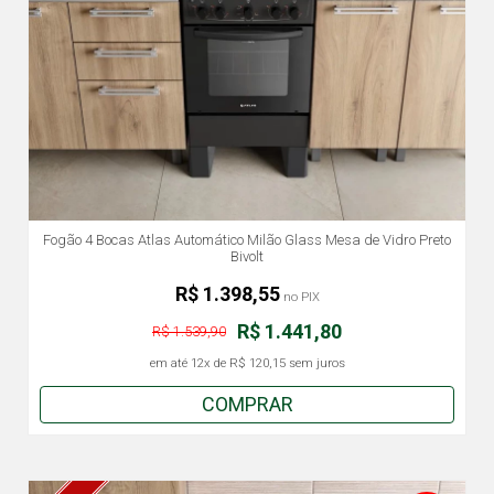
Fogão 4 Bocas Atlas Automático Milão Glass Mesa de Vidro Preto
Bivolt
R$ 1.398,55
no PIX
R$ 1.441,80
R$ 1.539,90
em até
12x
de
R$ 120,15
sem juros
COMPRAR