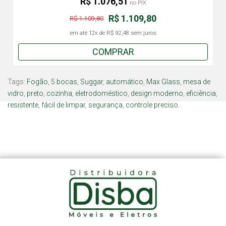
R$ 1.076,51
no PIX
R$ 1.109,80
R$ 1.109,80
em até
12x
de
R$ 92,48
sem juros
COMPRAR
Tags:
Fogão
,
5 bocas
,
Suggar
,
automático
,
Max Glass
,
mesa de
vidro
,
preto
,
cozinha
,
eletrodoméstico
,
design moderno
,
eficiência
,
resistente
,
fácil de limpar
,
segurança
,
controle preciso.