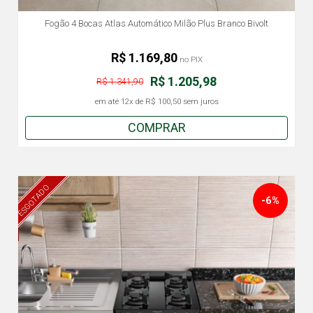
Fogão 4 Bocas Atlas Automático Milão Plus Branco Bivolt
R$ 1.169,80
no PIX
R$ 1.205,98
R$ 1.341,90
em até
12x
de
R$ 100,50
sem juros
COMPRAR
ESGOTADO
-6%