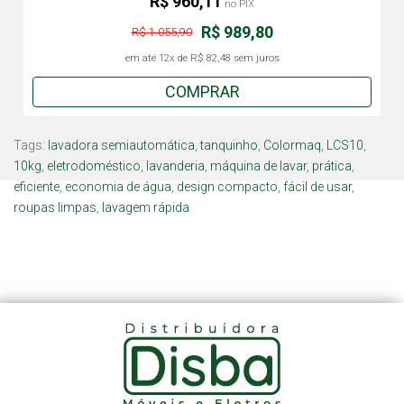
R$ 960,11
no PIX
R$ 989,80
R$ 1.055,90
em até
12x
de
R$ 82,48
sem juros
COMPRAR
Tags:
lavadora semiautomática
,
tanquinho
,
Colormaq
,
LCS10
,
10kg
,
eletrodoméstico
,
lavanderia
,
máquina de lavar
,
prática
,
eficiente
,
economia de água
,
design compacto
,
fácil de usar
,
roupas limpas
,
lavagem rápida