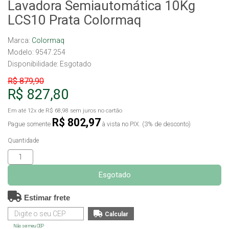
Lavadora Semiautomática 10Kg
LCS10 Prata Colormaq
Marca:
Colormaq
Modelo: 9547.254
Disponibilidade:
Esgotado
R$ 879,90
R$ 827,80
Em até
12x
de
R$ 68,98
sem juros no cartão
R$ 802,97
Pague somente
à vista no PIX. (3% de desconto)
Quantidade
Esgotado
Estimar frete
Não sei meu CEP