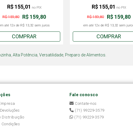
R$ 155,01
R$ 155,01
no PIX
no PIX
R$ 159,80
R$ 159,80
R$ 159,80
R$ 159,80
em até
12x
de
R$ 13,32
sem juros
em até
12x
de
R$ 13,32
sem juro
COMPRAR
COMPRAR
zinha
,
Alta Potência
,
Versatilidade
,
Preparo de Alimentos.
ações
Fale conosco
 Empresa
Contate-nos
 Devoluções
(71) 99229-3579
e Distribuição
(71) 99229-3579
 Condições