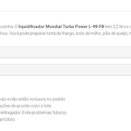
cozinha. O
liquidificador Mondial Turbo Power L-99-FB
tem 2,2 litros
os. Você pode preparar torta de frango, bolo de milho, pão de queijo,
o e não estão inclusos no pedido.
iações de acordo com o lote.
 entregador. Evite problemas futuros.
produto.