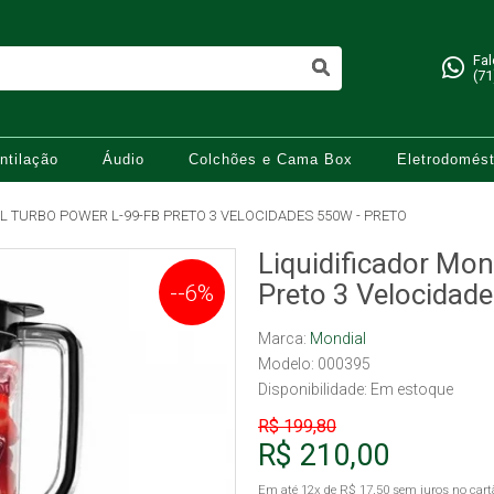
Fa
(71
ntilação
Áudio
Colchões e Cama Box
Eletrodomést
L TURBO POWER L-99-FB PRETO 3 VELOCIDADES 550W - PRETO
Liquidificador Mo
Preto 3 Velocidad
--6%
Marca:
Mondial
Modelo: 000395
Disponibilidade:
Em estoque
R$ 199,80
R$ 210,00
Em até
12x
de
R$ 17,50
sem juros no cart