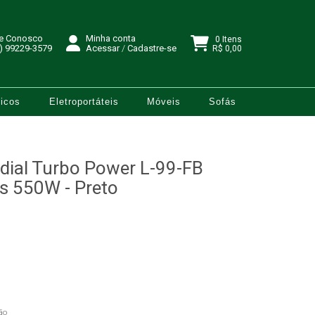
le Conosco
Minha conta
0 Itens
) 99229-3579
Acessar
/
Cadastre-se
R$ 0,00
icos
Eletroportáteis
Móveis
Sofás
ndial Turbo Power L-99-FB
es 550W - Preto
ão