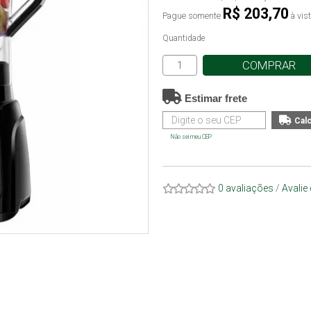
R$ 203,70
Pague somente
à vis
Quantidade
COMPRAR
Estimar frete
Não sei meu CEP
0 avaliações
/
Avalie