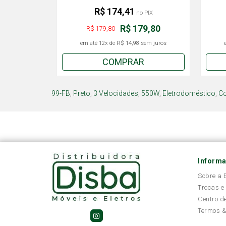
R$ 174,41
no PIX
R$ 179,80
R$ 179,80
em até
12x
de
R$ 14,98
sem juros
COMPRAR
99-FB
,
Preto
,
3 Velocidades
,
550W
,
Eletrodoméstico
,
Co
Inform
Sobre a
Trocas e
Centro d
Termos &