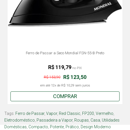
Ferro de Passar a Seco Mondial FSN-55-B Preto
R$ 119,79
no PIX
R$ 123,50
R$ 153,90
em até
12x
de
R$ 10,29
sem juros
COMPRAR
Tags:
Ferro de Passar
,
Vapor
,
Red Classic
,
FP200
,
Vermelho
,
Eletrodoméstico
,
Passadeira a Vapor
,
Roupas
,
Casa
,
Utilidades
Domésticas
,
Compacto
,
Potente
,
Prático
,
Design Moderno