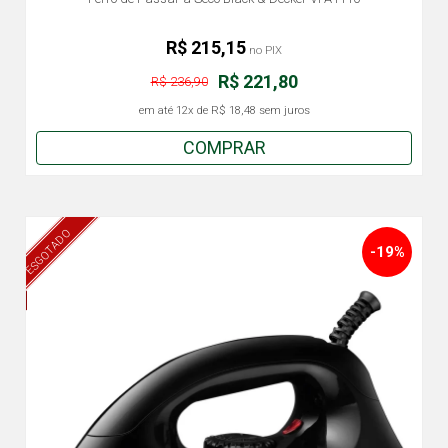
R$ 215,15
no PIX
R$ 221,80
R$ 236,90
em até
12x
de
R$ 18,48
sem juros
COMPRAR
ESGOTADO
-19%