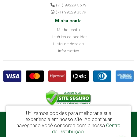
(71) 99229-3579
(71) 99229-3579
Minha conta
Minha conta
Histórico de pedidos
Lista de desejos
Informativo
Utilizamos cookies para melhorar a sua
experiência em nosso site.
Ao continuar
Disba Móveis Salvador Ltda - CNPJ: 52.081.184/0001-65
navegando você concorda com a nossa
Centro
Av. Cardeal Avelar Brandão Villela, 2696 - Mata Escura - Salvador / BA - CEP:
de Distribuição
.
41219-600