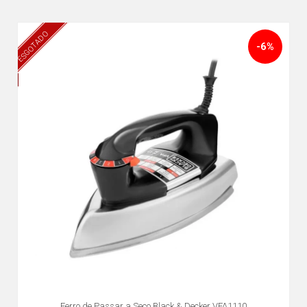
ESGOTADO
-6%
Ferro de Passar a Seco Black & Decker VFA1110