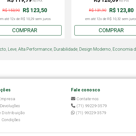
no PIX
no PIX
R$ 123,50
R$ 123,80
R$ 153,90
R$ 131,90
em até
12x
de
R$ 10,29
sem juros
em até
12x
de
R$ 10,32
sem juro
COMPRAR
COMPRAR
cto
,
Leve
,
Alta Performance
,
Durabilidade
,
Design Moderno
,
Economia d
ações
Fale conosco
 Empresa
Contate-nos
 Devoluções
(71) 99229-3579
e Distribuição
(71) 99229-3579
 Condições