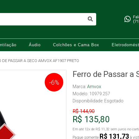
Fa
(71
ntilação
Áudio
Colchões e Cama Box
Eletrodomést
O DE PASSAR A SECO AMVOX AF1907 PRETO
Ferro de Passar a
-6%
Marca:
Amvox
Modelo: 10979.257
Disponibilidade:
Esgotado
R$ 144,90
R$ 135,80
Em até
12x
de
R$ 11,32
sem juros no cart
R$ 131,73
Pague somente
à vis