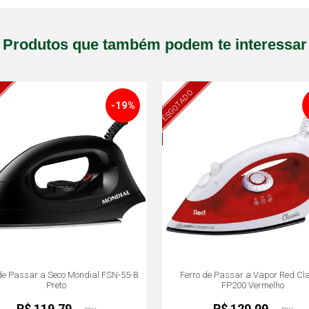
Produtos que também podem te interessar
ESGOTADO
-19%
de Passar a Seco Mondial FSN-55-B
Ferro de Passar a Vapor Red Cl
Preto
FP200 Vermelho
R$ 119,79
R$ 120,09