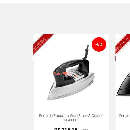
ESGOTADO
ESGOTADO
-6%
Ferro de Passar a Seco Black & Decker
Ferro 
VFA1110
R$ 215,15