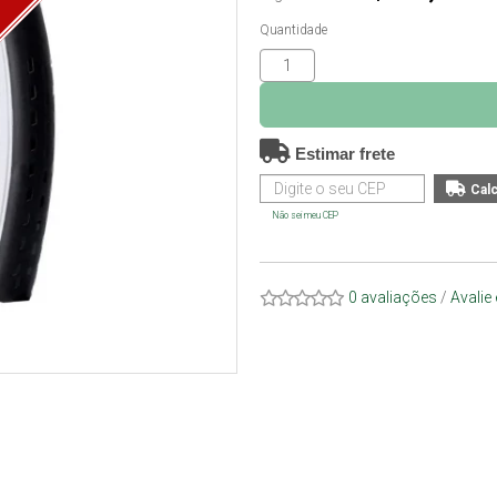
O
Quantidade
Estimar frete
Não sei meu CEP
0 avaliações
/
Avalie