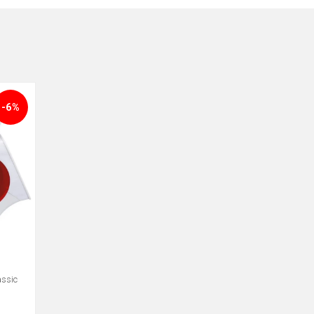
-6%
assic