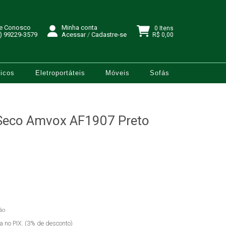
le Conosco
Minha conta
0 Itens
) 99229-3579
Acessar
/
Cadastre-se
R$ 0,00
icos
Eletroportáteis
Móveis
Sofás
 Seco Amvox AF1907 Preto
ão
ta no PIX. (3% de desconto)