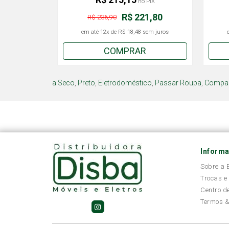
no PIX
R$ 221,80
R$ 236,90
em até
12x
de
R$ 18,48
sem juros
COMPRAR
a Seco
,
Preto
,
Eletrodoméstico
,
Passar Roupa
,
Compa
Inform
Sobre a
Trocas e
Centro d
Termos &