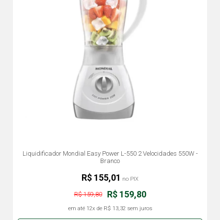
Liquidificador Mondial Easy Power L-550 2 Velocidades 550W -
Branco
R$ 155,01
no PIX
R$ 159,80
R$ 159,80
em até
12x
de
R$ 13,32
sem juros