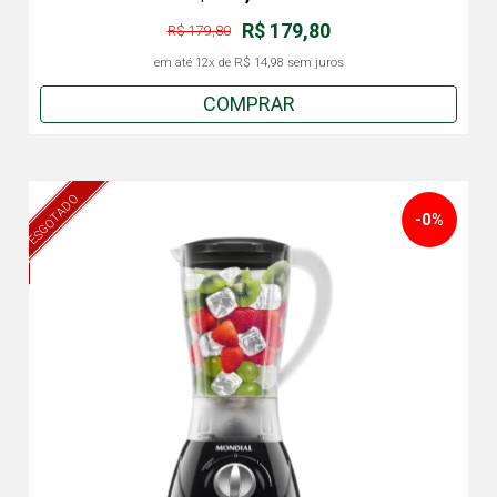
R$ 179,80
R$ 179,80
em até
12x
de
R$ 14,98
sem juros
COMPRAR
ESGOTADO
-0%