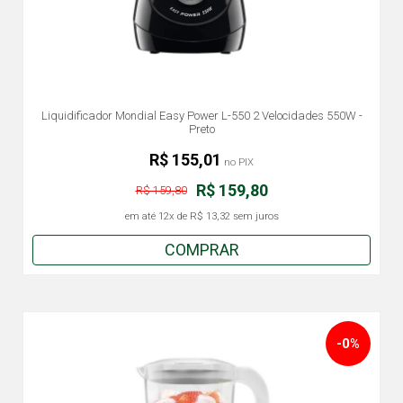
Liquidificador Mondial Easy Power L-550 2 Velocidades 550W -
Preto
R$ 155,01
no PIX
R$ 159,80
R$ 159,80
em até
12x
de
R$ 13,32
sem juros
COMPRAR
-0%