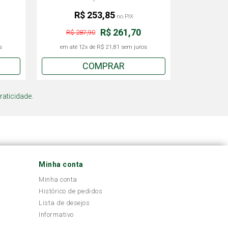
R$ 253,85
no PIX
R$ 261,70
R$ 287,90
s
em até
12x
de
R$ 21,81
sem juros
COMPRAR
raticidade.
Minha conta
Minha conta
Histórico de pedidos
Lista de desejos
Informativo