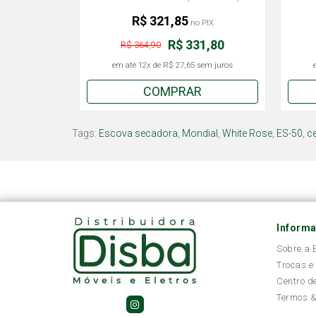
Tourmaline e Nano Silver 2000W - Verde
Oliva - 110v
R$ 321,85
no PIX
R$ 331,80
R$ 364,90
em até
12x
de
R$ 27,65
sem juros
COMPRAR
Tags:
Escova secadora
,
Mondial
,
White Rose
,
ES-50
,
c
Inform
Sobre a
Trocas e
Centro d
Termos &