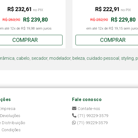
R$ 232,61
R$ 222,91
no PIX
no PIX
R$ 239,80
R$ 229,80
R$ 263,90
R$ 252,90
em até
12x
de
R$ 19,98
sem juros
em até
12x
de
R$ 19,15
sem juro
COMPRAR
COMPRAR
erâmica
,
cabelo
,
secador
,
modelador
,
beleza
,
cuidado pessoal
,
styling
,
p
ações
Fale conosco
 Empresa
Contate-nos
 Devoluções
(71) 99229-3579
e Distribuição
(71) 99229-3579
 Condições