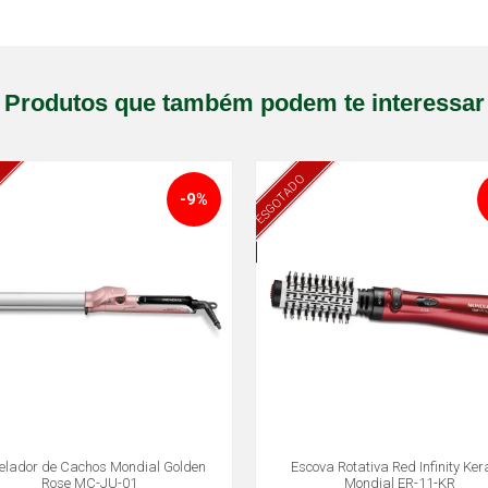
Produtos que também podem te interessar
ESGOTADO
-9%
lador de Cachos Mondial Golden
Escova Rotativa Red Infinity Ker
Rose MC-JU-01
Mondial ER-11-KR