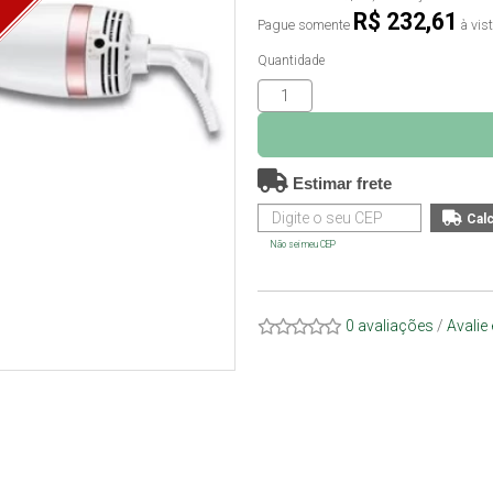
O
R$ 232,61
Pague somente
à vis
Quantidade
Estimar frete
Não sei meu CEP
0 avaliações
/
Avalie