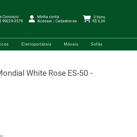
le Conosco
Minha conta
0 Itens
) 99229-3579
Acessar
/
Cadastre-se
R$ 0,00
icos
Eletroportáteis
Móveis
Sofás
ondial White Rose ES-50 -
ão