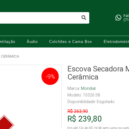
Fa
(71
ntilação
Áudio
Colchões e Cama Box
Eletrodomést
- CERÂMICA
Escova Secadora M
Cerâmica
-9%
Marca:
Mondial
Modelo: 10326.58
Disponibilidade:
Esgotado
R$ 263,90
R$ 239,80
Em até
12x
de
R$ 19,98
sem juros no cart