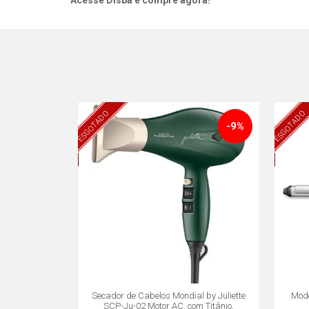
Acesse Disba e compre agora!
ESGOTADO
ESGOTADO
-9%
Secador de Cabelos Mondial by Juliette
Mode
SCP-Ju-02 Motor AC, com Titânio,