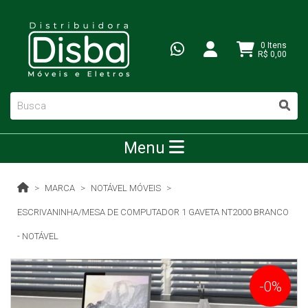
0 Itens
R$ 0,00
Menu
MARCA
NOTÁVEL MÓVEIS
ESCRIVANINHA/MESA DE COMPUTADOR 1 GAVETA NT2000 BRANCO
- NOTÁVEL
-0%