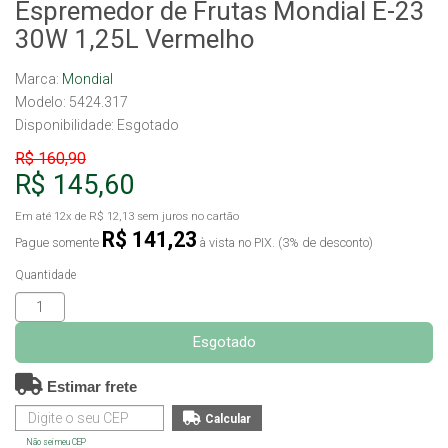
Espremedor de Frutas Mondial E-23
30W 1,25L Vermelho
Marca:
Mondial
Modelo: 5424.317
Disponibilidade:
Esgotado
R$ 160,90
R$ 145,60
Em até
12x
de
R$ 12,13
sem juros no cartão
R$ 141,23
Pague somente
à vista no PIX. (3% de desconto)
Quantidade
Esgotado
Estimar frete
Não sei meu CEP