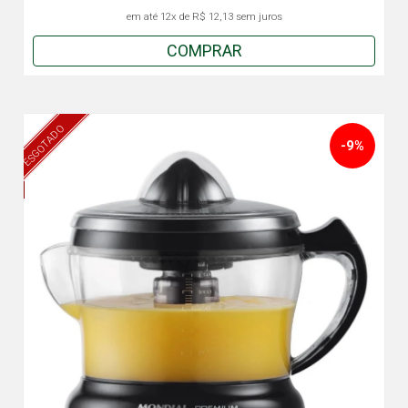
em até
12x
de
R$ 12,13
sem juros
COMPRAR
ESGOTADO
-9%