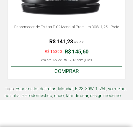
Espremedor de Frutas E-02 Mondial Premium 30W 1,25L Preto
R$ 141,23
no PIX
R$ 145,60
R$ 160,90
em até
12x
de
R$ 12,13
sem juros
COMPRAR
Tags:
Espremedor de frutas
,
Mondial
,
E-23
,
30W
,
1
,
25L
,
vermelho
,
cozinha
,
eletrodoméstico
,
suco
,
fácil de usar
,
design moderno.