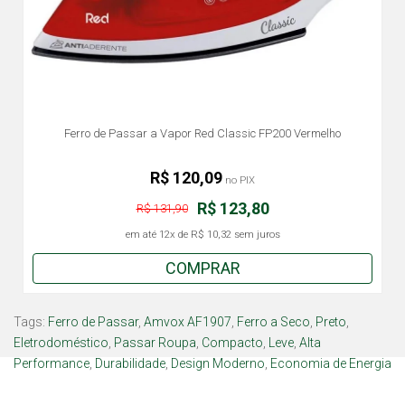
Ferro de Passar a Vapor Red Classic FP200 Vermelho
R$ 120,09
no PIX
R$ 123,80
R$ 131,90
em até
12x
de
R$ 10,32
sem juros
COMPRAR
Tags:
Ferro de Passar
,
Amvox AF1907
,
Ferro a Seco
,
Preto
,
Eletrodoméstico
,
Passar Roupa
,
Compacto
,
Leve
,
Alta
Performance
,
Durabilidade
,
Design Moderno
,
Economia de Energia