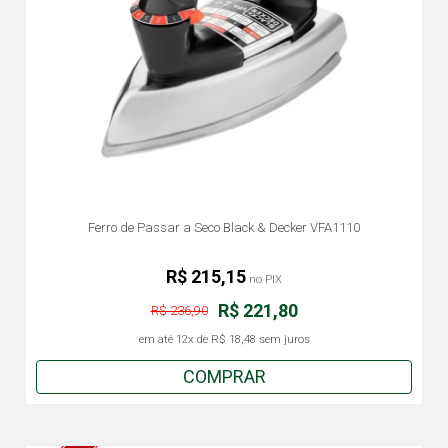
Ferro de Passar a Seco Black & Decker VFA1110
R$ 215,15
no PIX
R$ 221,80
R$ 236,90
em até
12x
de
R$ 18,48
sem juros
COMPRAR