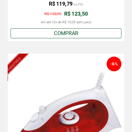
R$ 119,79
no PIX
R$ 123,50
R$ 153,90
em até
12x
de
R$ 10,29
sem juros
COMPRAR
ESGOTADO
-6%