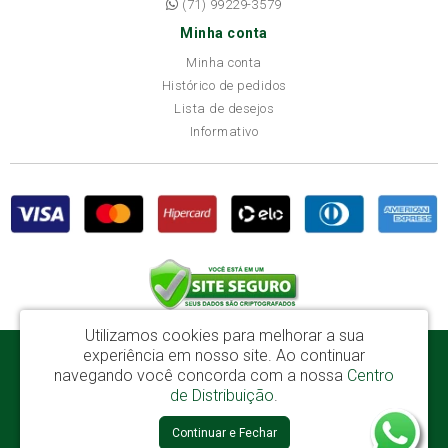
(71) 99229-3579
Minha conta
Minha conta
Histórico de pedidos
Lista de desejos
Informativo
Utilizamos cookies para melhorar a sua
experiência em nosso site.
Ao continuar
Disba Móveis Salvador Ltda - CNPJ: 52.081.184/0001-65
navegando você concorda com a nossa
Centro
Av. Cardeal Avelar Brandão Villela, 2696 - Mata Escura - Salvador / BA - CEP:
de Distribuição
.
41219-600
Continuar e Fechar
Disba © 2026