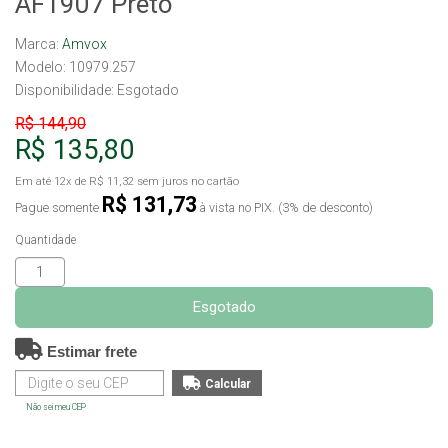
AF1907 Preto
Marca:
Amvox
Modelo: 10979.257
Disponibilidade:
Esgotado
R$ 144,90
R$ 135,80
Em até
12x
de
R$ 11,32
sem juros no cartão
R$ 131,73
Pague somente
à vista no PIX. (3% de desconto)
Quantidade
Esgotado
Estimar frete
Não sei meu CEP