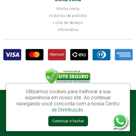
Minha conta
Histórico de pedidos
Lista de desejos
Informativo
Utilizamos cookies para melhorar a sua
experiência em nosso site.
Ao continuar
Disba Móveis Salvador Ltda - CNPJ: 52.081.184/0001-65
navegando você concorda com a nossa
Centro
Av. Cardeal Avelar Brandão Villela, 2696 - Mata Escura - Salvador / BA - CEP:
de Distribuição
.
41219-600
Continuar e Fechar
Disba © 2026
Desenvolvido por
88digital