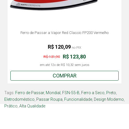
Ferro de Passar a Vapor Red Classic FP200 Vermelho
R$ 120,09
no PIX
R$ 123,80
R$ 131,90
em até
12x
de
R$ 10,32
sem juros
COMPRAR
Tags:
Ferro de Passar
,
Mondial
,
FSN-55-B
,
Ferro a Seco
,
Preto
,
Eletrodoméstico
,
Passar Roupa
,
Funcionalidade
,
Design Moderno
,
Prático
,
Alta Qualidade