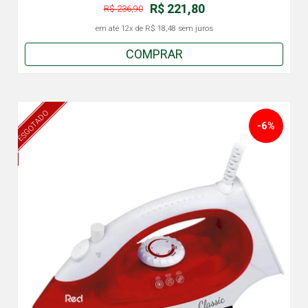
R$ 221,80
R$ 236,90
em até
12x
de
R$ 18,48
sem juros
COMPRAR
ESGOTADO
-6%