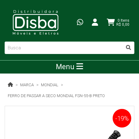
0 Itens
R$ 0,00
Menu
MARCA
MONDIAL
FERRO DE PASSAR A SECO MONDIAL FSN-55-B PRETO
-19%