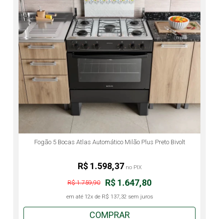
Fogão 5 Bocas Atlas Automático Milão Plus Preto Bivolt
R$ 1.598,37
no PIX
R$ 1.647,80
R$ 1.759,90
em até
12x
de
R$ 137,32
sem juros
COMPRAR