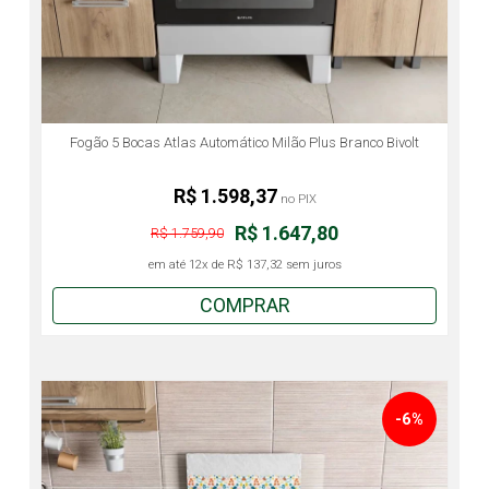
Fogão 5 Bocas Atlas Automático Milão Plus Branco Bivolt
R$ 1.598,37
no PIX
R$ 1.647,80
R$ 1.759,90
em até
12x
de
R$ 137,32
sem juros
COMPRAR
-6%