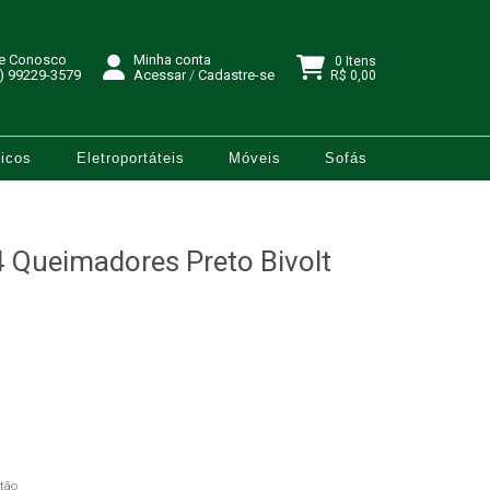
le Conosco
Minha conta
0 Itens
) 99229-3579
Acessar
/
Cadastre-se
R$ 0,00
icos
Eletroportáteis
Móveis
Sofás
 Queimadores Preto Bivolt
tão