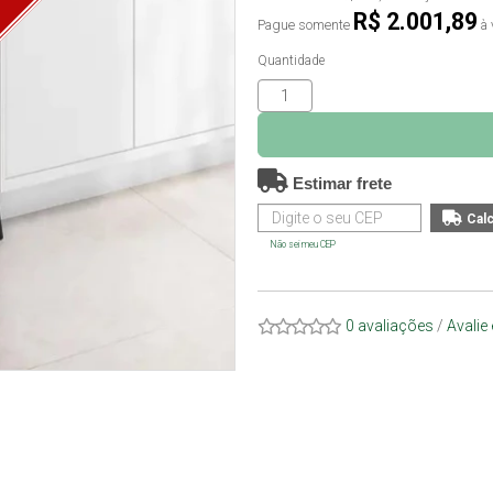
O
R$ 2.001,89
Pague somente
à 
Quantidade
Estimar frete
Não sei meu CEP
0 avaliações
/
Avalie