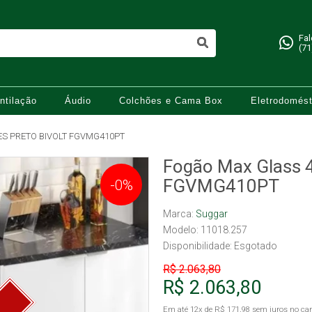
Fa
(71
ntilação
Áudio
Colchões e Cama Box
Eletrodomést
S PRETO BIVOLT FGVMG410PT
Fogão Max Glass 4
FGVMG410PT
-0%
Marca:
Suggar
Modelo: 11018.257
Disponibilidade:
Esgotado
R$ 2.063,80
R$ 2.063,80
Em até
12x
de
R$ 171,98
sem juros no car