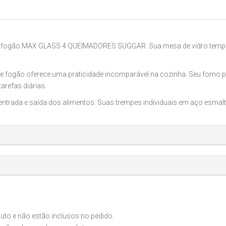
m o fogão MAX GLASS 4 QUEIMADORES SUGGAR. Sua mesa de vidro temper
 fogão oferece uma praticidade incomparável na cozinha. Seu forno p
tarefas diárias.
a a entrada e saída dos alimentos. Suas trempes individuais em aço esma
o e não estão inclusos no pedido.