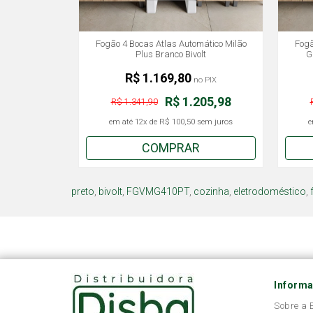
Fogão 4 Bocas Atlas Automático Milão
Fogã
Plus Branco Bivolt
G
R$ 1.169,80
no PIX
R$ 1.205,98
R$ 1.341,90
em até
12x
de
R$ 100,50
sem juros
e
COMPRAR
preto
,
bivolt
,
FGVMG410PT
,
cozinha
,
eletrodoméstico
,
Inform
Sobre a