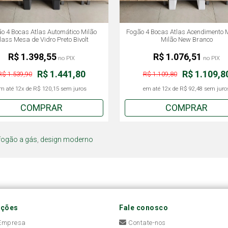
o 4 Bocas Atlas Automático Milão
Fogão 4 Bocas Atlas Acendimento 
lass Mesa de Vidro Preto Bivolt
Milão New Branco
R$ 1.398,55
R$ 1.076,51
no PIX
no PIX
R$ 1.441,80
R$ 1.109,8
R$ 1.539,90
R$ 1.109,80
m até
12x
de
R$ 120,15
sem juros
em até
12x
de
R$ 92,48
sem juro
COMPRAR
COMPRAR
fogão a gás
,
design moderno
ações
Fale conosco
 Empresa
Contate-nos