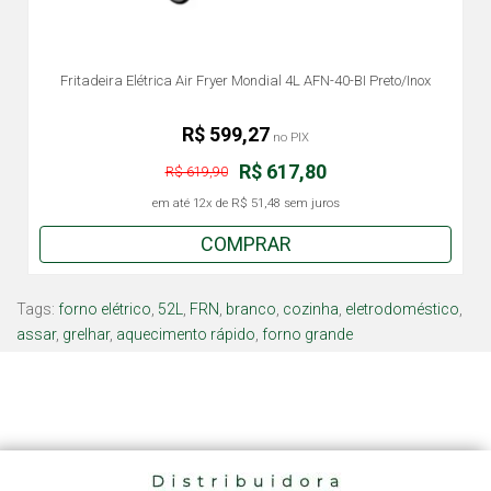
Fritadeira Elétrica Air Fryer Mondial 4L AFN-40-BI Preto/Inox
R$ 599,27
no PIX
R$ 617,80
R$ 619,90
em até
12x
de
R$ 51,48
sem juros
COMPRAR
Tags:
forno elétrico
,
52L
,
FRN
,
branco
,
cozinha
,
eletrodoméstico
,
assar
,
grelhar
,
aquecimento rápido
,
forno grande