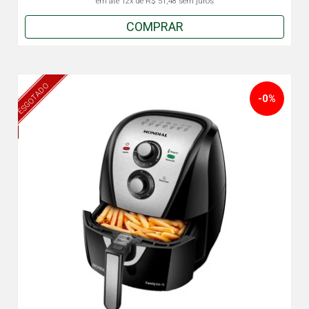
em até
12x
de
R$ 51,48
sem juros
COMPRAR
ESGOTADO
-0%