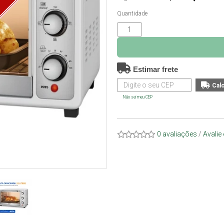
O
Quantidade
Estimar frete
Não sei meu CEP
0 avaliações
/
Avalie