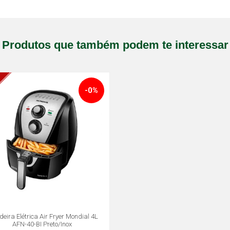
Produtos que também podem te interessar
-0%
deira Elétrica Air Fryer Mondial 4L
AFN-40-BI Preto/Inox