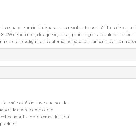
s espaço e praticidade para suas receitas. Possui 52 litros de capaci
800W de potência, ele aquece, assa, gratina e grelha os alimentos com 
 minutos com desligamento automático para facilitar seu dia a dia na c
o e não estão inclusos no pedido.
iações de acordo com o lote.
 entregador. Evite problemas futuros.
produto.