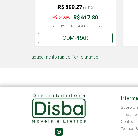
R$ 599,27
no PIX
R$ 617,80
R$ 619,90
em até
12x
de
R$ 51,48
sem juros
COMPRAR
aquecimento rápido
,
forno grande
Inform
Sobre a
Trocas e
Centro d
Termos &