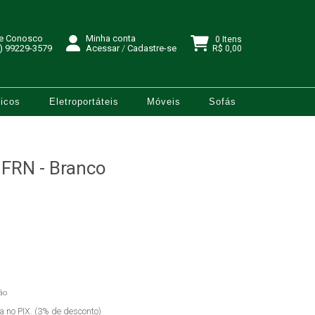
le Conosco
Minha conta
0 Itens
) 99229-3579
Acessar
/
Cadastre-se
R$ 0,00
icos
Eletroportáteis
Móveis
Sofás
 FRN - Branco
ão
ta no PIX. (3% de desconto)