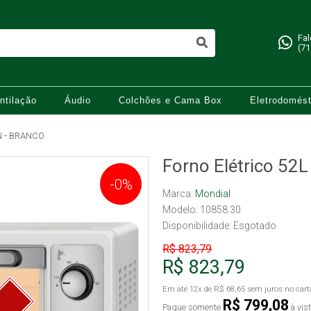
Fa
(71
ntilação
Áudio
Colchões e Cama Box
Eletrodomést
N - BRANCO
Forno Elétrico 52L
-0%
Marca:
Mondial
Modelo: 10858.30
Disponibilidade:
Esgotado
R$ 823,79
R$ 823,79
Em até
12x
de
R$ 68,65
sem juros no cart
R$ 799,08
Pague somente
à vis