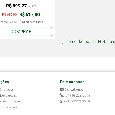
R$ 599,27
no PIX
R$ 617,80
R$ 619,90
em até
12x
de
R$ 51,48
sem juros
COMPRAR
Tags:
forno elétrico
,
52L
,
FRN
,
bran
ações
Fale conosco
 Empresa
Contate-nos
 Devoluções
(71) 99229-3579
e Distribuição
(71) 99229-3579
 Condições