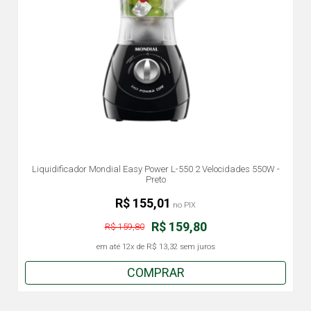
Liquidificador Mondial Easy Power L-550 2 Velocidades 550W -
Preto
R$ 155,01
no PIX
R$ 159,80
R$ 159,80
em até
12x
de
R$ 13,32
sem juros
COMPRAR