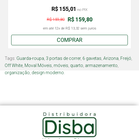
R$ 155,01
no PIX
R$ 159,80
R$ 159,80
em até
12x
de
R$ 13,32
sem juros
COMPRAR
Tags:
Guarda-roupa
,
3 portas de correr
,
6 gavetas
,
Arizona
,
Freijó
,
Off White
,
Moval Móveis
,
móveis
,
quarto
,
armazenamento
,
organização
,
design moderno.