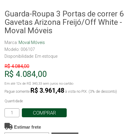
Guarda-Roupa 3 Portas de correr 6
Gavetas Arizona Freijó/Off White -
Moval Móveis
Marca:
Moval Móveis
Modelo: 006107
Disponibilidade:
Em estoque
R$ 4.084,00
R$ 4.084,00
Em até
12x
de
R$ 340,33
sem juros no cartão
R$ 3.961,48
Pague somente
à vista no PIX. (3% de desconto)
Quantidade
COMPRAR
Estimar frete