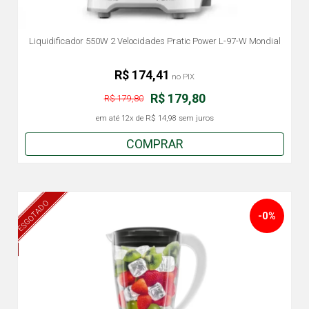
Liquidificador 550W 2 Velocidades Pratic Power L-97-W Mondial
R$ 174,41
no PIX
R$ 179,80
R$ 179,80
em até
12x
de
R$ 14,98
sem juros
COMPRAR
ESGOTADO
-0%