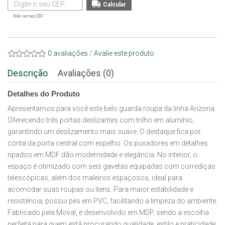
Não sei meu CEP
0 avaliações
/
Avalie este produto
Descrição
Avaliações (0)
Detalhes do Produto
Apresentamos para você este belo guarda roupa da linha Arizona.
Oferecendo três portas deslizantes com trilho em alumínio,
garantindo um deslizamento mais suave. O destaque fica por
conta da porta central com espelho. Os puxadores em detalhes
ripados em MDF dão modernidade e elegância. No interior, o
espaço é otimizado com seis gavetas equipadas com corrediças
telescópicas, além dos maleiros espaçosos, ideal para
acomodar suas roupas ou itens. Para maior estabilidade e
resistência, possui pés em PVC, facilitando a limpeza do ambiente.
Fabricado pela Moval, é desenvolvido em MDP, sendo a escolha
perfeita para quem está procurando qualidade, estilo e praticidade