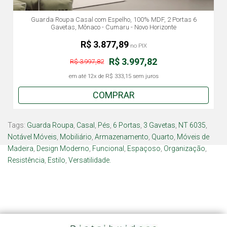
Guarda Roupa Casal com Espelho, 100% MDF, 2 Portas 6
Gavetas, Mônaco - Cumaru - Novo Horizonte
R$ 3.877,89
no PIX
R$ 3.997,82
R$ 3.997,82
em até
12x
de
R$ 333,15
sem juros
COMPRAR
Tags:
Guarda Roupa
,
Casal
,
Pés
,
6 Portas
,
3 Gavetas
,
NT 6035
,
Notável Móveis
,
Mobiliário
,
Armazenamento
,
Quarto
,
Móveis de
Madeira
,
Design Moderno
,
Funcional
,
Espaçoso
,
Organização
,
Resistência
,
Estilo
,
Versatilidade.