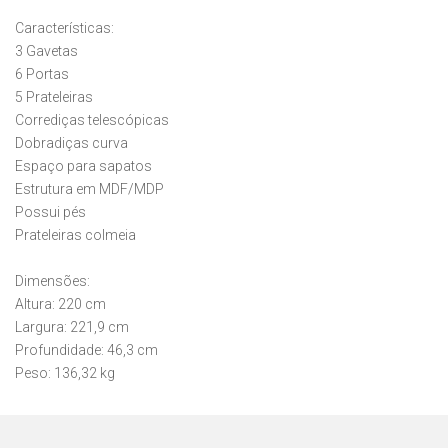
Características:
3 Gavetas
6 Portas
5 Prateleiras
Corrediças telescópicas
Dobradiças curva
Espaço para sapatos
Estrutura em MDF/MDP
Possui pés
Prateleiras colmeia
Dimensões:
Altura: 220 cm
Largura: 221,9 cm
Profundidade: 46,3 cm
Peso: 136,32 kg