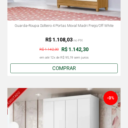
Guarda-Roupa Solteiro 4 Portas Moval Madri Freijo/Off White
R$ 1.108,03
no PIX
R$ 1.142,30
R$ 1.142,30
em até
12x
de
R$ 95,19
sem juros
COMPRAR
ESGOTADO
-0%