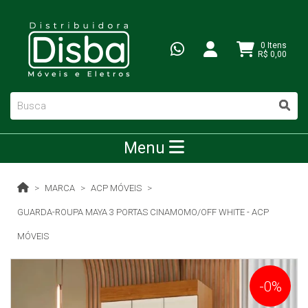
0 Itens
R$ 0,00
Menu
MARCA
ACP MÓVEIS
GUARDA-ROUPA MAYA 3 PORTAS CINAMOMO/OFF WHITE - ACP
MÓVEIS
-0%