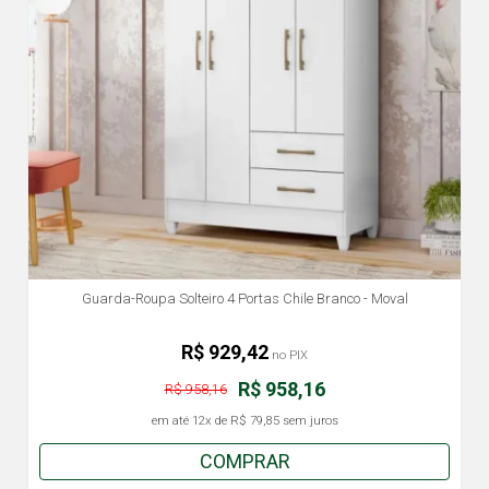
Guarda-Roupa Solteiro 4 Portas Chile Branco - Moval
R$ 929,42
no PIX
R$ 958,16
R$ 958,16
em até
12x
de
R$ 79,85
sem juros
COMPRAR