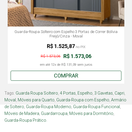
Guarda-Roupa Solteiro com Espelho 3 Portas de Correr Bolívia
Freijó/Cinza - Moval
R$ 1.525,87
no PIX
R$ 1.573,06
R$ 1.573,06
em até
12x
de
R$ 131,09
sem juros
COMPRAR
Tags:
Guarda Roupa Solteiro
,
4 Portas
,
Espelho
,
3 Gavetas
,
Capri
,
Moval
,
Móveis para Quarto
,
Guarda-Roupa com Espelho
,
Armário
de Solteiro
,
Guarda-Roupa Moderno
,
Guarda-Roupa Funcional
,
Móveis de Madeira
,
Guardarroupa
,
Móveis para Dormitório
,
Guarda-Roupa Prático.