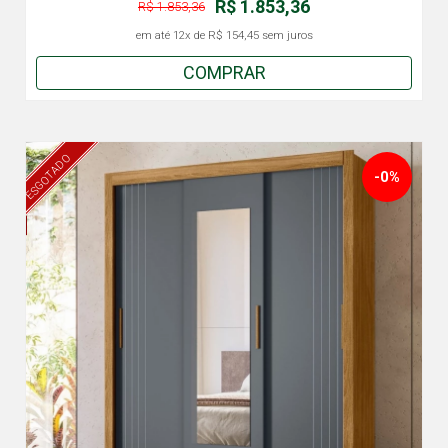
R$ 1.853,36
R$ 1.853,36
em até
12x
de
R$ 154,45
sem juros
COMPRAR
ESGOTADO
-0%