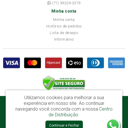
(71) 99229-3579
Minha conta
Minha conta
Histórico de pedidos
Lista de desejos
Informativo
Utilizamos cookies para melhorar a sua
experiência em nosso site.
Ao continuar
Disba Móveis Salvador Ltda - CNPJ: 52.081.184/0001-65
navegando você concorda com a nossa
Centro
Av. Cardeal Avelar Brandão Villela, 2696 - Mata Escura - Salvador / BA - CEP:
de Distribuição
.
41219-600
Continuar e Fechar
Disba © 2026