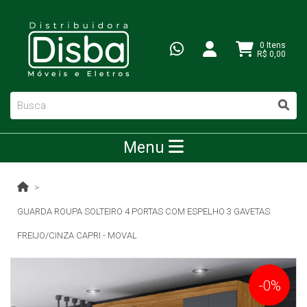
0 Itens
R$ 0,00
Menu
GUARDA ROUPA SOLTEIRO 4 PORTAS COM ESPELHO 3 GAVETAS
FREIJO/CINZA CAPRI - MOVAL
-0%