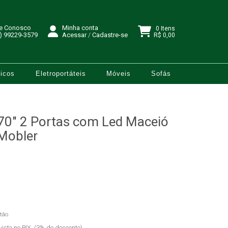
le Conosco
Minha conta
0 Itens
) 99229-3579
Acessar
/
Cadastre-se
R$ 0,00
icos
Eletroportáteis
Móveis
Sofás
70" 2 Portas com Led Maceió
Mobler
tão
vista no PIX. (3% de desconto)