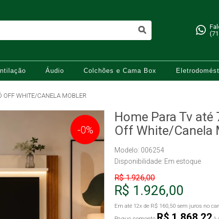
Fa
(71
ntilação
Áudio
Colchões e Cama Box
Eletrodomést
IÓ OFF WHITE/CANELA MOBLER
Home Para Tv até 
Off White/Canela 
-0%
Modelo: 006254
Disponibilidade:
Em estoque
R$ 1.926,00
R$ 1.926,00
Em até
12x
de
R$ 160,50
sem juros no car
R$ 1.868,22
Pague somente
à 