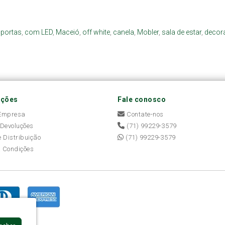
 portas
,
com LED
,
Maceió
,
off white
,
canela
,
Mobler
,
sala de estar
,
decor
ações
Fale conosco
 Empresa
Contate-nos
 Devoluções
(71) 99229-3579
e Distribuição
(71) 99229-3579
 Condições