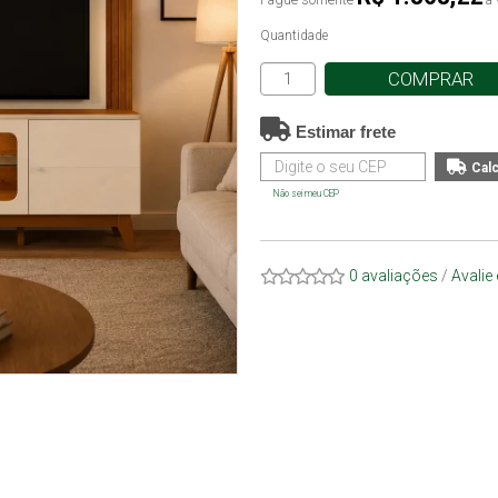
Quantidade
COMPRAR
Estimar frete
Não sei meu CEP
0 avaliações
/
Avalie