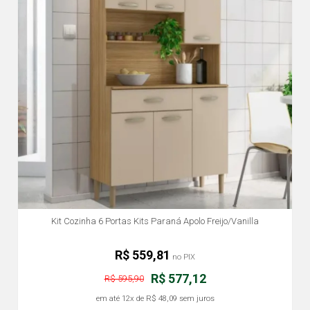
Kit Cozinha 6 Portas Kits Paraná Apolo Freijo/Vanilla
R$ 559,81
no PIX
R$ 577,12
R$ 595,90
em até
12x
de
R$ 48,09
sem juros