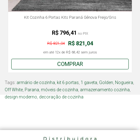
Kit Cozinha 6 Portas Kits Paraná Gênova Freijo/Gris
R$ 796,41
no PIX
R$ 821,04
R$ 821,04
em até
12x
de
R$ 68,42
sem juros
COMPRAR
Tags:
armário de cozinha
,
kit 6 portas
,
1 gaveta
,
Golden
,
Nogueira
,
Off White
,
Parana
,
móveis de cozinha
,
armazenamento cozinha
,
design moderno
,
decoração de cozinha