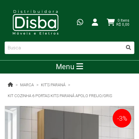
0 Itens
R$ 0,00
Menu
MARCA
KIT’S PARANÁ
KIT COZINHA 6 PORTAS KITS PARANÁ APOLO FREIJO/GRIS
-3%