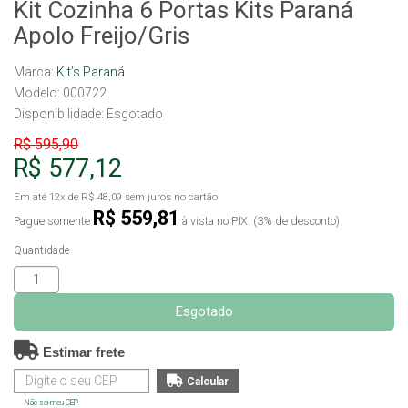
Kit Cozinha 6 Portas Kits Paraná
Apolo Freijo/Gris
Marca:
Kit’s Paraná
Modelo: 000722
Disponibilidade:
Esgotado
R$ 595,90
R$ 577,12
Em até
12x
de
R$ 48,09
sem juros no cartão
R$ 559,81
Pague somente
à vista no PIX. (3% de desconto)
Quantidade
Esgotado
Estimar frete
Não sei meu CEP