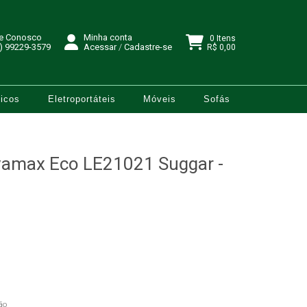
le Conosco
Minha conta
0 Itens
) 99229-3579
Acessar
/
Cadastre-se
R$ 0,00
icos
Eletroportáteis
Móveis
Sofás
vamax Eco LE21021 Suggar -
ão