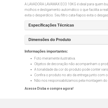
A LAVADORA LAVAMAX ECO 10KG é ideal para quem busc
molhos e desligamento automático o que facilita a rea
evita o desperdício. Seu filtro cata-fiapos evita o de
Específicações Técnicas
Dimensões do Produto
Informações importantes:
Foto meramente ilustrativa.
Objetos de decoração não acompanham o produt
A tonalidade da cor do produto pode conter var
Confira o produto no ato da entrega junto com o
Não nos responsabilizamos pela montagem do 
Acesse Disba e compre agora!