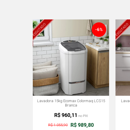
ESGOTADO
ESGOTADO
-6%
Lavadora 15kg Ecomax Colormaq LCS15
Lava
Branca
R$ 960,11
no PIX
R$ 989,80
R$ 1.055,90