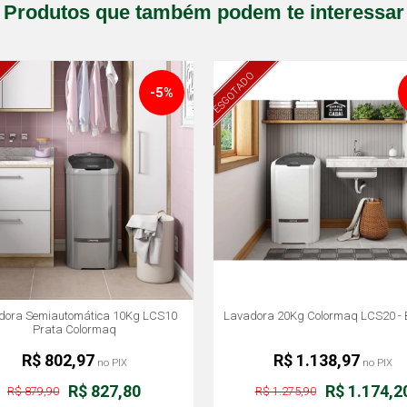
Produtos que também podem te interessar
ESGOTADO
-5%
dora Semiautomática 10Kg LCS10
Lavadora 20Kg Colormaq LCS20 - 
Prata Colormaq
R$ 802,97
R$ 1.138,97
no PIX
no PIX
R$ 827,80
R$ 1.174,2
R$ 879,90
R$ 1.275,90