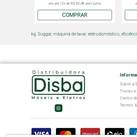
em até
12x
de
R$ 82,48
sem juros
COMPRAR
kg
,
Suggar
,
máquina de lavar
,
eletrodoméstico
,
eficiênc
Inform
Sobre a
Trocas e
Centro d
Termos &