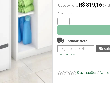
O
R$ 819,16
Pague somente
à vis
Quantidade
Estimar frete
Não sei meu CEP
0 avaliações
/
Avalie