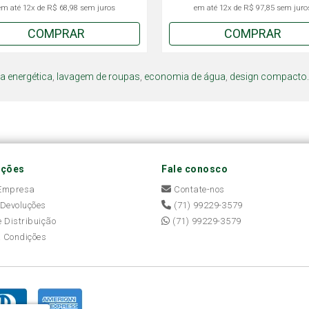
em até
12x
de
R$ 68,98
sem juros
em até
12x
de
R$ 97,85
sem juro
COMPRAR
COMPRAR
ia energética
,
lavagem de roupas
,
economia de água
,
design compacto.
ações
Fale conosco
 Empresa
Contate-nos
 Devoluções
(71) 99229-3579
e Distribuição
(71) 99229-3579
 Condições