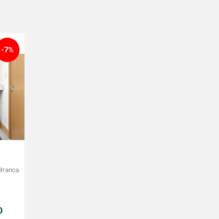
-7%
Branca
0