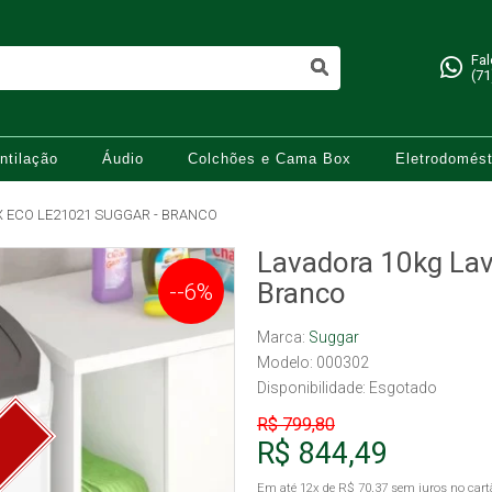
Fa
(71
ntilação
Áudio
Colchões e Cama Box
Eletrodomést
 ECO LE21021 SUGGAR - BRANCO
Lavadora 10kg La
Branco
--6%
Marca:
Suggar
Modelo: 000302
Disponibilidade:
Esgotado
R$ 799,80
R$ 844,49
Em até
12x
de
R$ 70,37
sem juros no cart