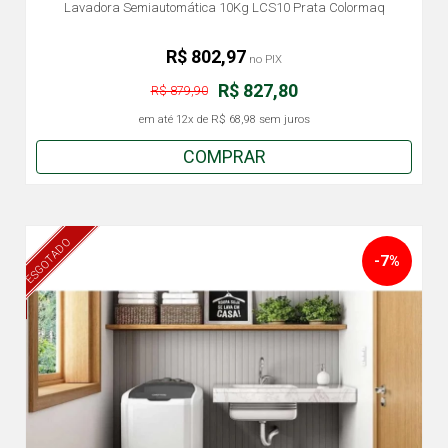
Lavadora Semiautomática 10Kg LCS10 Prata Colormaq
R$ 802,97
no PIX
R$ 827,80
R$ 879,90
em até
12x
de
R$ 68,98
sem juros
COMPRAR
ESGOTADO
-7%