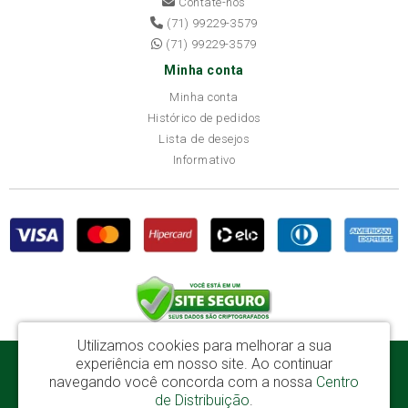
Contate-nos
(71) 99229-3579
(71) 99229-3579
Minha conta
Minha conta
Histórico de pedidos
Lista de desejos
Informativo
Utilizamos cookies para melhorar a sua
experiência em nosso site.
Ao continuar
Disba Móveis Salvador Ltda - CNPJ: 52.081.184/0001-65
navegando você concorda com a nossa
Centro
Av. Cardeal Avelar Brandão Villela, 2696 - Mata Escura - Salvador / BA - CEP:
de Distribuição
.
41219-600