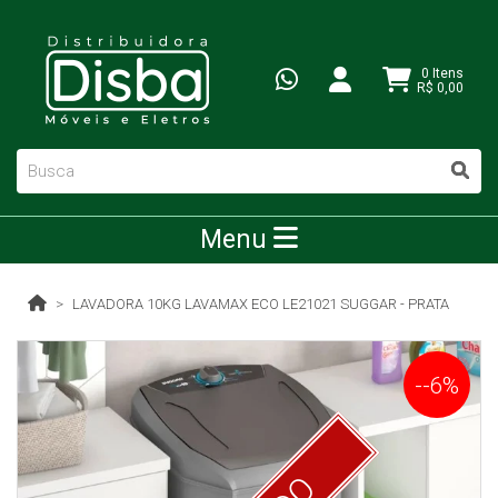
0 Itens
R$ 0,00
Menu
LAVADORA 10KG LAVAMAX ECO LE21021 SUGGAR - PRATA
--6%