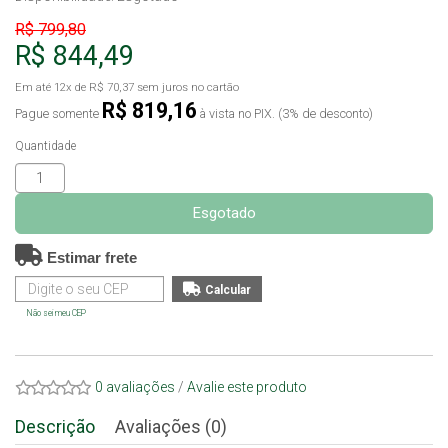
R$ 799,80
R$ 844,49
Em até
12x
de
R$ 70,37
sem juros no cartão
R$ 819,16
Pague somente
à vista no PIX. (3% de desconto)
Quantidade
Esgotado
Estimar frete
Não sei meu CEP
0 avaliações
/
Avalie este produto
Descrição
Avaliações (0)