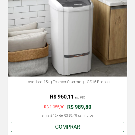
Lavadora 15kg Ecomax Colormaq LCS15 Branca
R$ 960,11
no PIX
R$ 989,80
R$ 1.055,90
em até
12x
de
R$ 82,48
sem juros
COMPRAR