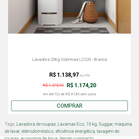
Lavadora 20Kg Colormaq LCS20 - Branca
R$ 1.138,97
no PIX
R$ 1.174,20
R$ 1.275,90
em até
12x
de
R$ 97,85
sem juros
COMPRAR
Tags:
Lavadora de roupas
,
Lavamax Eco
,
10 kg
,
Suggar
,
máquina
de lavar
,
eletrodoméstico
,
eficiência energética
,
lavagem de
roupas
,
economia de água
,
design compacto.