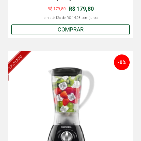
R$ 179,80
R$ 179,80
em até
12x
de
R$ 14,98
sem juros
COMPRAR
ESGOTADO
-0%