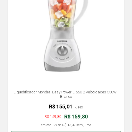
Liquidificador Mondial Easy Power L-550 2 Velocidades 550W -
Branco
R$ 155,01
no PIX
R$ 159,80
R$ 159,80
em até
12x
de
R$ 13,32
sem juros