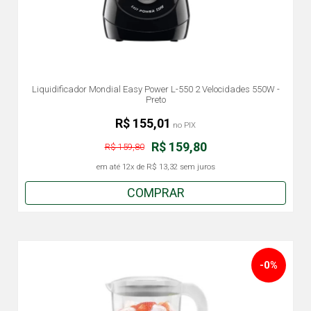
Liquidificador Mondial Easy Power L-550 2 Velocidades 550W -
Preto
R$ 155,01
no PIX
R$ 159,80
R$ 159,80
em até
12x
de
R$ 13,32
sem juros
COMPRAR
-0%