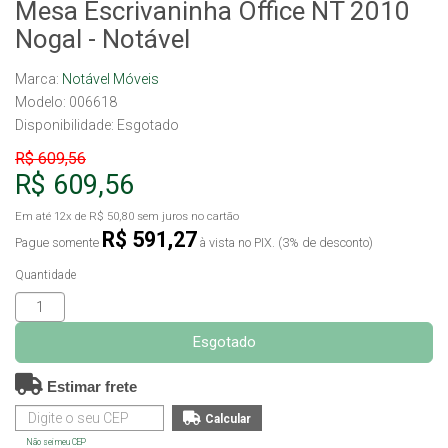
Mesa Escrivaninha Office NT 2010
Nogal - Notável
Marca:
Notável Móveis
Modelo: 006618
Disponibilidade:
Esgotado
R$ 609,56
R$ 609,56
Em até
12x
de
R$ 50,80
sem juros no cartão
R$ 591,27
Pague somente
à vista no PIX. (3% de desconto)
Quantidade
Esgotado
Estimar frete
Não sei meu CEP