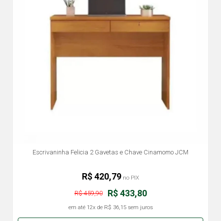
Escrivaninha Felicia 2 Gavetas e Chave Cinamomo JCM
R$ 420,79
no PIX
R$ 433,80
R$ 459,90
em até
12x
de
R$ 36,15
sem juros