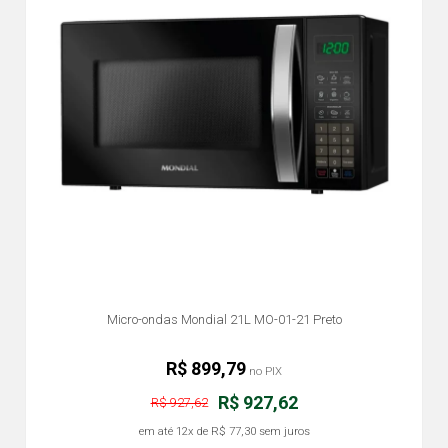
Micro-ondas Mondial 21L MO-01-21 Preto
R$ 899,79
no PIX
R$ 927,62
R$ 927,62
em até
12x
de
R$ 77,30
sem juros