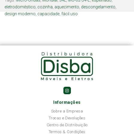
Tags:
Micro-ondas
,
Mondial
,
34L
,
MO-02-34-E
,
espelhado
,
eletrodoméstico
,
cozinha
,
aquecimento
,
descongelamento
,
design moderno
,
capacidade
,
fácil uso
Informações
Sobre a Empresa
Trocas e Devoluções
Centro de Distribuição
Termos & Condições