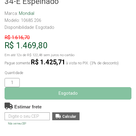
34-E Espelhado
Marca:
Mondial
Modelo: 10685.206
Disponibilidade:
Esgotado
R$ 1.616,70
R$ 1.469,80
Em até
12x
de
R$ 122,48
sem juros no cartão
R$ 1.425,71
Pague somente
à vista no PIX. (3% de desconto)
Quantidade
Esgotado
Estimar frete
Não sei meu CEP