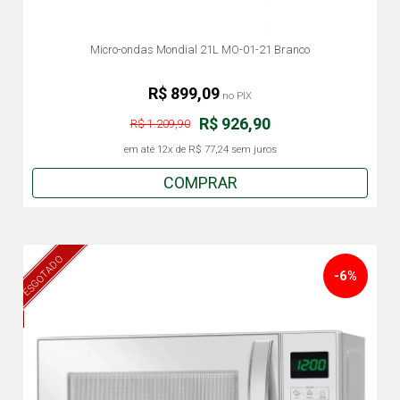
Micro-ondas Mondial 21L MO-01-21 Branco
R$ 899,09
no PIX
R$ 926,90
R$ 1.209,90
em até
12x
de
R$ 77,24
sem juros
COMPRAR
ESGOTADO
-6%