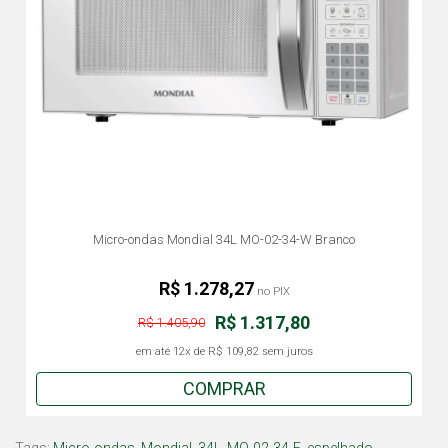
Micro-ondas Mondial 34L MO-02-34-W Branco
R$ 1.278,27
no PIX
R$ 1.317,80
R$ 1.405,90
em até
12x
de
R$ 109,82
sem juros
COMPRAR