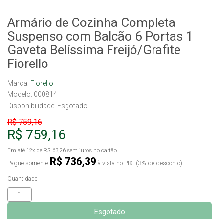
Armário de Cozinha Completa
Suspenso com Balcão 6 Portas 1
Gaveta Belíssima Freijó/Grafite
Fiorello
Marca:
Fiorello
Modelo: 000814
Disponibilidade:
Esgotado
R$ 759,16
R$ 759,16
Em até
12x
de
R$ 63,26
sem juros no cartão
R$ 736,39
Pague somente
à vista no PIX. (3% de desconto)
Quantidade
Esgotado