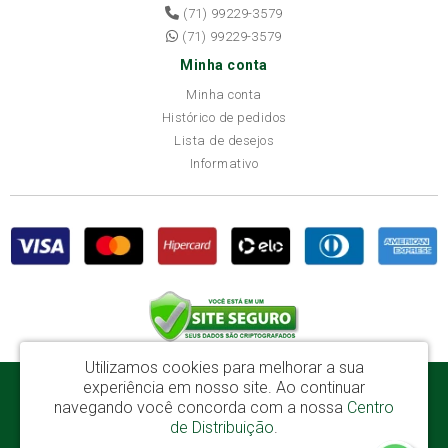
(71) 99229-3579
(71) 99229-3579
Minha conta
Minha conta
Histórico de pedidos
Lista de desejos
Informativo
Utilizamos cookies para melhorar a sua
experiência em nosso site.
Ao continuar
Disba Móveis Salvador Ltda - CNPJ: 52.081.184/0001-65
navegando você concorda com a nossa
Centro
Av. Cardeal Avelar Brandão Villela, 2696 - Mata Escura - Salvador / BA - CEP:
de Distribuição
.
41219-600