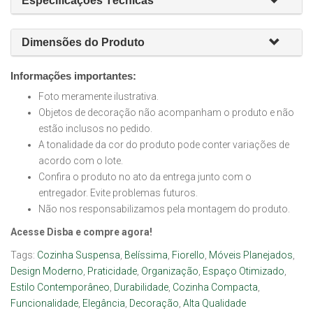
Específicações Técnicas
Dimensões do Produto
Informações importantes:
Foto meramente ilustrativa.
Objetos de decoração não acompanham o produto e não
estão inclusos no pedido.
A tonalidade da cor do produto pode conter variações de
acordo com o lote.
Confira o produto no ato da entrega junto com o
entregador. Evite problemas futuros.
Não nos responsabilizamos pela montagem do produto.
Acesse Disba e compre agora!
Tags:
Cozinha Suspensa
,
Belíssima
,
Fiorello
,
Móveis Planejados
,
Design Moderno
,
Praticidade
,
Organização
,
Espaço Otimizado
,
Estilo Contemporâneo
,
Durabilidade
,
Cozinha Compacta
,
Funcionalidade
,
Elegância
,
Decoração
,
Alta Qualidade