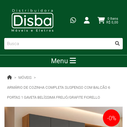
0 Itens
R$ 0,00
Menu
MÓVEIS
ARMÁRIO DE COZINHA COMPLETA SUSPENSO COM BALCÃO 6
PORTAS 1 GAVETA BELÍSSIMA FREIJÓ/GRAFITE FIORELLO
-0%