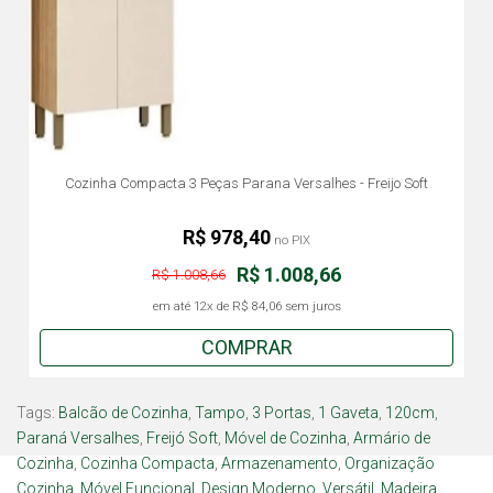
Cozinha Compacta 3 Peças Parana Versalhes - Freijo Soft
R$ 978,40
no PIX
R$ 1.008,66
R$ 1.008,66
em até
12x
de
R$ 84,06
sem juros
COMPRAR
Tags:
Balcão de Cozinha
,
Tampo
,
3 Portas
,
1 Gaveta
,
120cm
,
Paraná Versalhes
,
Freijó Soft
,
Móvel de Cozinha
,
Armário de
Cozinha
,
Cozinha Compacta
,
Armazenamento
,
Organização
Cozinha
,
Móvel Funcional
,
Design Moderno
,
Versátil
,
Madeira
,