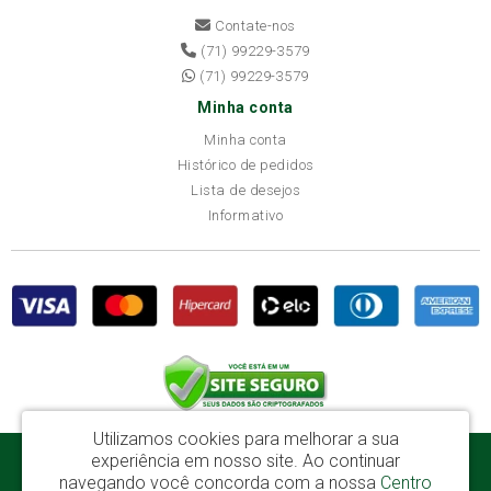
Contate-nos
(71) 99229-3579
(71) 99229-3579
Minha conta
Minha conta
Histórico de pedidos
Lista de desejos
Informativo
Utilizamos cookies para melhorar a sua
experiência em nosso site.
Ao continuar
Disba Móveis Salvador Ltda - CNPJ: 52.081.184/0001-65
navegando você concorda com a nossa
Centro
Av. Cardeal Avelar Brandão Villela, 2696 - Mata Escura - Salvador / BA - CEP: