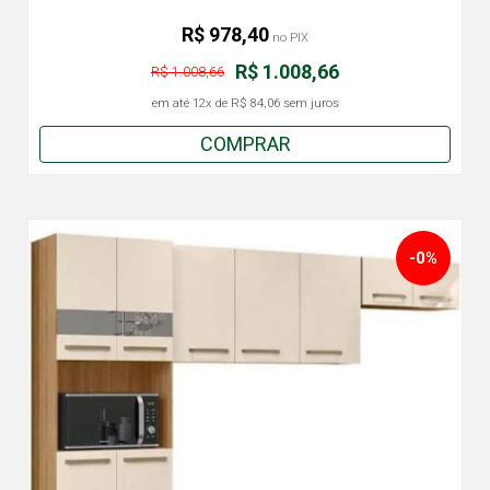
R$ 978,40
no PIX
R$ 1.008,66
R$ 1.008,66
em até
12x
de
R$ 84,06
sem juros
COMPRAR
-0%