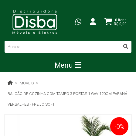
0 Itens
R$ 0,00
Menu
MÓVEIS
BALCÃO DE COZINHA COM TAMPO 3 PORTAS 1 GAV 120CM PARANÁ
VERSALHES - FREIJÓ SOFT
-0%