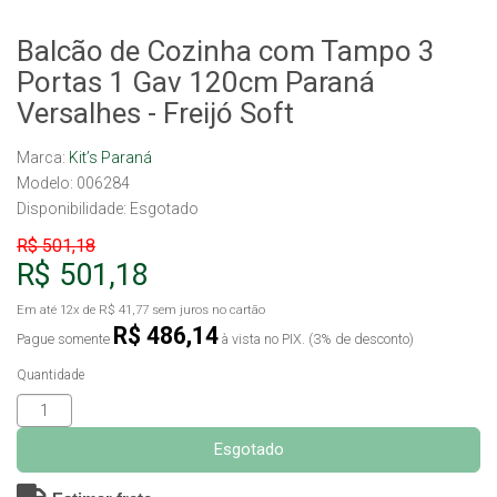
Balcão de Cozinha com Tampo 3
Portas 1 Gav 120cm Paraná
Versalhes - Freijó Soft
Marca:
Kit’s Paraná
Modelo: 006284
Disponibilidade:
Esgotado
R$ 501,18
R$ 501,18
Em até
12x
de
R$ 41,77
sem juros no cartão
R$ 486,14
Pague somente
à vista no PIX. (3% de desconto)
Quantidade
Esgotado