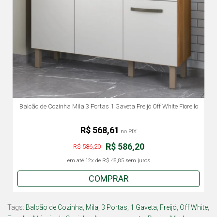
Balcão de Cozinha Mila 3 Portas 1 Gaveta Freijó Off White Fiorello
R$ 568,61
no PIX
R$ 586,20
R$ 586,20
em até
12x
de
R$ 48,85
sem juros
COMPRAR
Tags:
Balcão de Cozinha
,
Mila
,
3 Portas
,
1 Gaveta
,
Freijó
,
Off White
,