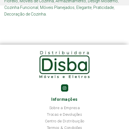
Fiorello
,
Móveis de Cozinha
,
Armazenamento
,
Design Moderno
,
Cozinha Funcional
,
Móveis Planejados
,
Elegante
,
Praticidade
,
Decoração de Cozinha.
Informações
Sobre a Empresa
Trocas e Devoluções
Centro de Distribuição
Termos & Condições