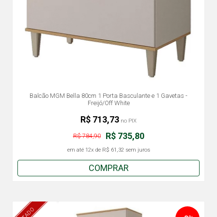
Balcão MGM Bella 80cm 1 Porta Basculante e 1 Gavetas -
Freijó/Off White
R$ 713,73
no PIX
R$ 735,80
R$ 784,90
em até
12x
de
R$ 61,32
sem juros
COMPRAR