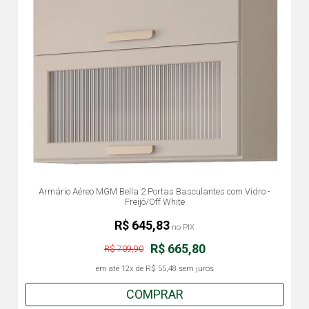
Armário Aéreo MGM Bella 2 Portas Basculantes com Vidro -
Freijó/Off White
R$ 645,83
no PIX
R$ 665,80
R$ 709,90
em até
12x
de
R$ 55,48
sem juros
COMPRAR