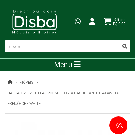
0 Itens
R$ 0,00
Menu
MÓVEIS
BALCÃO MGM BELLA 120CM 1 PORTA BASCULANTE E 4 GAVETAS -
FREIJÓ/OFF WHITE
-6%