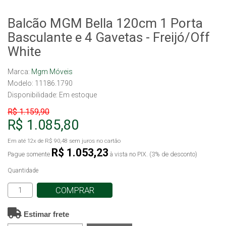
Balcão MGM Bella 120cm 1 Porta
Basculante e 4 Gavetas - Freijó/Off
White
Marca:
Mgm Móveis
Modelo: 11186.1790
Disponibilidade:
Em estoque
R$ 1.159,90
R$ 1.085,80
Em até
12x
de
R$ 90,48
sem juros no cartão
R$ 1.053,23
Pague somente
à vista no PIX. (3% de desconto)
Quantidade
COMPRAR
Estimar frete