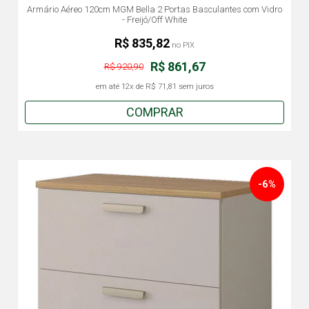
Armário Aéreo 120cm MGM Bella 2 Portas Basculantes com Vidro
- Freijó/Off White
R$ 835,82
no PIX
R$ 861,67
R$ 920,90
em até
12x
de
R$ 71,81
sem juros
COMPRAR
-6%