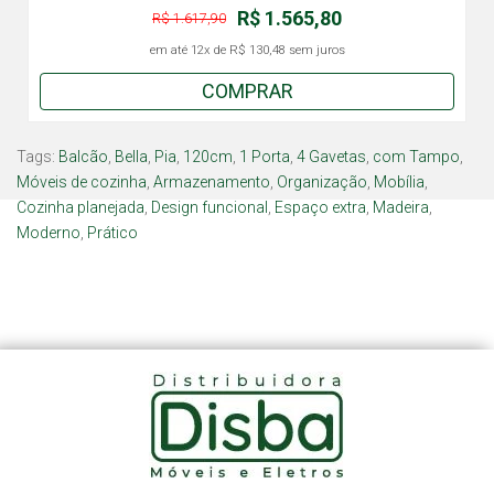
R$ 1.565,80
R$ 1.617,90
em até
12x
de
R$ 130,48
sem juros
COMPRAR
Tags:
Balcão
,
Bella
,
Pia
,
120cm
,
1 Porta
,
4 Gavetas
,
com Tampo
,
Móveis de cozinha
,
Armazenamento
,
Organização
,
Mobília
,
Cozinha planejada
,
Design funcional
,
Espaço extra
,
Madeira
,
Moderno
,
Prático