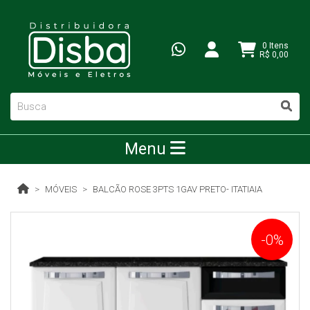
0 Itens
R$ 0,00
Menu
MÓVEIS
BALCÃO ROSE 3PTS 1GAV PRETO- ITATIAIA
-0%