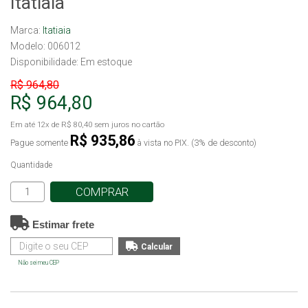
Itatiaia
Marca:
Itatiaia
Modelo: 006012
Disponibilidade:
Em estoque
R$ 964,80
R$ 964,80
Em até
12x
de
R$ 80,40
sem juros no cartão
R$ 935,86
Pague somente
à vista no PIX. (3% de desconto)
Quantidade
COMPRAR
Estimar frete
Não sei meu CEP