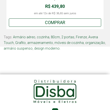
R$ 439,80
em até
12x
de
R$ 36,65
sem juros
COMPRAR
Tags:
Armário aéreo
,
cozinha
,
80cm
,
2 portas
,
Firenze
,
Avena
Touch
,
Grafito
,
armazenamento
,
móveis de cozinha
,
organização
,
armário suspenso
,
design moderno.