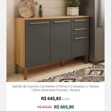
Balcão de Cozinha Carménère 3 Portas e 2 Gavetas c/ Tampo
120cm Amendoa/Chumbo - Ronipa
R$ 645,83
no PIX
R$ 665,80
R$ 665,80