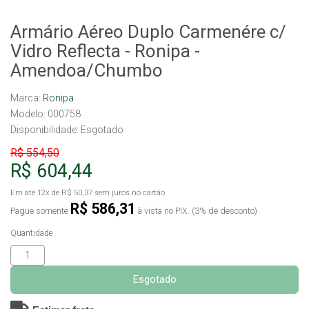
Armário Aéreo Duplo Carmenére c/
Vidro Reflecta - Ronipa -
Amendoa/Chumbo
Marca:
Ronipa
Modelo: 000758
Disponibilidade:
Esgotado
R$ 554,50
R$ 604,44
Em até
12x
de
R$ 50,37
sem juros no cartão
R$ 586,31
Pague somente
à vista no PIX. (3% de desconto)
Quantidade
Esgotado