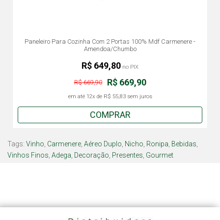
Paneleiro Para Cozinha Com 2 Portas 100% Mdf Carmenere -
Amendoa/Chumbo
R$ 649,80
no PIX
R$ 669,90
R$ 669,90
em até
12x
de
R$ 55,83
sem juros
COMPRAR
Tags:
Vinho
,
Carmenere
,
Aéreo Duplo
,
Nicho
,
Ronipa
,
Bebidas
,
Vinhos Finos
,
Adega
,
Decoração
,
Presentes
,
Gourmet