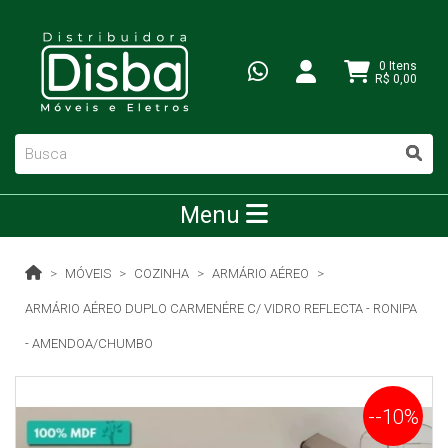
0 Itens
R$ 0,00
Menu
MÓVEIS
COZINHA
ARMÁRIO AÉREO
ARMÁRIO AÉREO DUPLO CARMENÉRE C/ VIDRO REFLECTA - RONIPA
- AMENDOA/CHUMBO
--10%