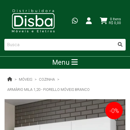
0 Itens
R$ 0,00
Menu
MÓVEIS
COZINHA
ARMÁRIO MILA 1,20 - FIORELLO MÓVEIS BRANCO
-0%