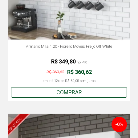
Armário Mila 1,20 - Fiorello Móveis Freijó Off White
R$ 349,80
no PIX
R$ 360,62
R$ 360,62
em até
12x
de
R$ 30,05
sem juros
COMPRAR
ESGOTADO
-0%