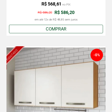
R$ 568,61
no PIX
R$ 586,20
R$ 586,20
em até
12x
de
R$ 48,85
sem juros
COMPRAR
ESGOTADO
-0%