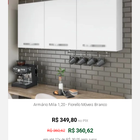
Armário Mila 1,20 - Fiorello Móveis Branco
R$ 349,80
no PIX
R$ 360,62
R$ 360,62
em até
12x
de
R$ 30,05
sem juros