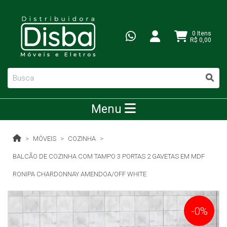
0 Itens
R$ 0,00
Menu
MÓVEIS
COZINHA
BALCÃO DE COZINHA COM TAMPO 3 PORTAS 2 GAVETAS EM MDF
RONIPA CHARDONNAY AMENDOA/OFF WHITE
-0%