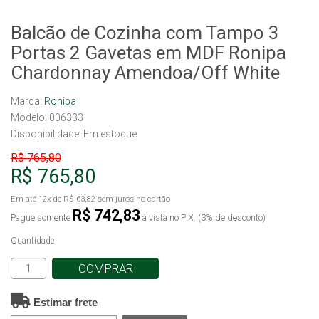
Balcão de Cozinha com Tampo 3
Portas 2 Gavetas em MDF Ronipa
Chardonnay Amendoa/Off White
Marca:
Ronipa
Modelo: 006333
Disponibilidade:
Em estoque
R$ 765,80
R$ 765,80
Em até
12x
de
R$ 63,82
sem juros no cartão
R$ 742,83
Pague somente
à vista no PIX. (3% de desconto)
Quantidade
COMPRAR
Estimar frete