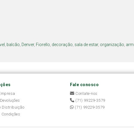
vel
,
balcão
,
Denver
,
Fiorello
,
decoração
,
sala de estar
,
organização
,
arm
ações
Fale conosco
 Empresa
Contate-nos
 Devoluções
(71) 99229-3579
e Distribuição
(71) 99229-3579
 Condições