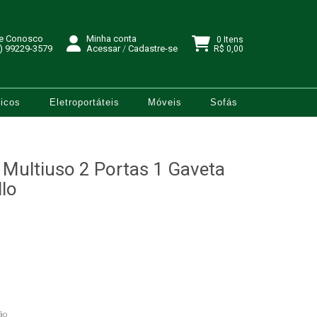
le Conosco
Minha conta
0 Itens
) 99229-3579
Acessar
/
Cadastre-se
R$ 0,00
icos
Eletroportáteis
Móveis
Sofás
 Multiuso 2 Portas 1 Gaveta
llo
ão