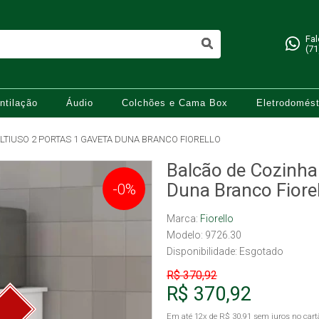
Fa
(71
ntilação
Áudio
Colchões e Cama Box
Eletrodomést
TIUSO 2 PORTAS 1 GAVETA DUNA BRANCO FIORELLO
Balcão de Cozinha
Duna Branco Fiore
-0%
Marca:
Fiorello
Modelo: 9726.30
Disponibilidade:
Esgotado
R$ 370,92
R$ 370,92
Em até
12x
de
R$ 30,91
sem juros no cart