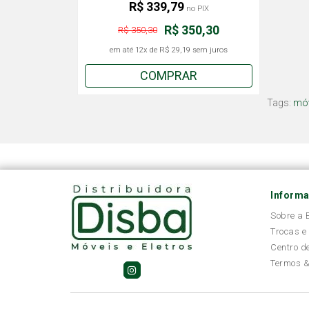
R$ 339,79
no PIX
R$ 350,30
R$ 350,30
em até
12x
de
R$ 29,19
sem juros
COMPRAR
Tags:
mó
Inform
Sobre a
Trocas e
Centro d
Termos &