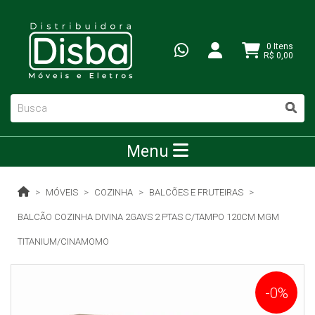
0 Itens
R$ 0,00
Menu
MÓVEIS
COZINHA
BALCÕES E FRUTEIRAS
BALCÃO COZINHA DIVINA 2GAVS 2 PTAS C/TAMPO 120CM MGM
TITANIUM/CINAMOMO
-0%