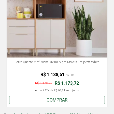
Torre Quente Mdf 70cm Divina Mgm Móveis Freijó/off White
R$ 1.138,51
no PIX
R$ 1.173,72
R$ 1.173,72
em até
12x
de
R$ 97,81
sem juros
COMPRAR