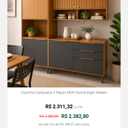
Cozinha Compacta 3 Peças MDF Divina Mgm Móveis
R$ 2.311,32
no PIX
R$ 2.382,80
R$ 2.382,80
em até
12x
de
R$ 198,57
sem juros