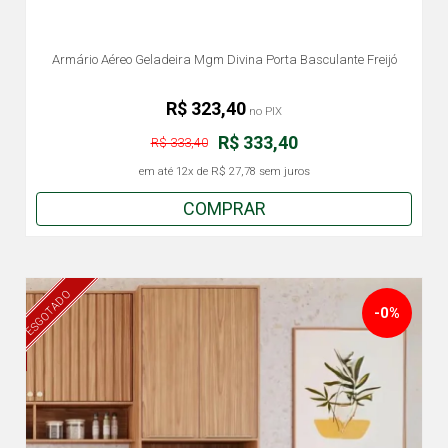
Armário Aéreo Geladeira Mgm Divina Porta Basculante Freijó
R$ 323,40
no PIX
R$ 333,40
R$ 333,40
em até
12x
de
R$ 27,78
sem juros
COMPRAR
ESGOTADO
-0%