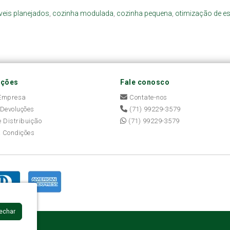
eis planejados
,
cozinha modulada
,
cozinha pequena
,
otimização de e
ações
Fale conosco
 Empresa
Contate-nos
 Devoluções
(71) 99229-3579
e Distribuição
(71) 99229-3579
 Condições
Fechar