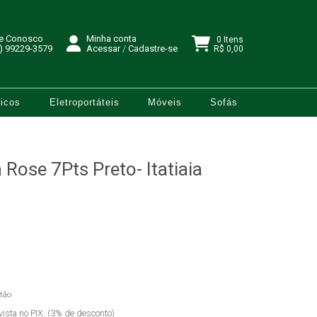
le Conosco
Minha conta
0 Itens
) 99229-3579
Acessar
/
Cadastre-se
R$ 0,00
icos
Eletroportáteis
Móveis
Sofás
Rose 7Pts Preto- Itatiaia
tão
vista no PIX. (3% de desconto)