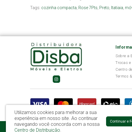
Tags:
cozinha compacta
,
Rose 7Pts
,
Preto
,
Itatiaia
,
móv
Inform
Sobre a
Trocas e
Centro d
Termos &
Utilizamos cookies para melhorar a sua
experiência em nosso site.
Ao continuar
Continuar e 
navegando você concorda com a nossa
Disba Móveis Salvador Ltda - CNPJ: 52.081.184/0001-65
Centro de Distribuição
.