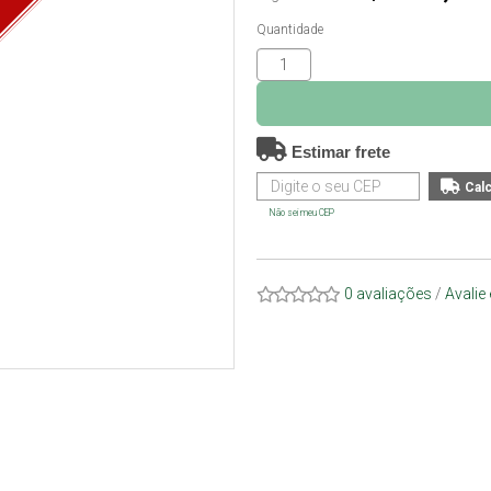
O
Quantidade
Estimar frete
Não sei meu CEP
0 avaliações
/
Avalie