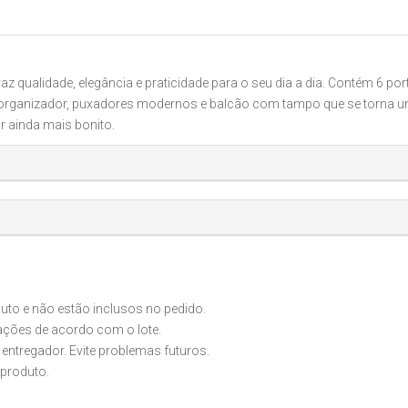
 qualidade, elegância e praticidade para o seu dia a dia. Contém 6 por
organizador, puxadores modernos e balcão com tampo que se torna u
ar ainda mais bonito.
o e não estão inclusos no pedido.
iações de acordo com o lote.
 entregador. Evite problemas futuros.
produto.