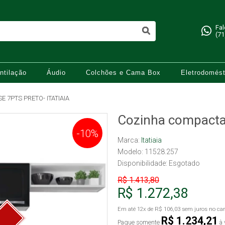
Fa
(71
ntilação
Áudio
Colchões e Cama Box
Eletrodomést
 7PTS PRETO- ITATIAIA
Cozinha compacta 
-10%
Marca:
Itatiaia
Modelo: 11528.257
Disponibilidade:
Esgotado
R$ 1.413,80
R$ 1.272,38
Em até
12x
de
R$ 106,03
sem juros no car
R$ 1.234,21
Pague somente
à 