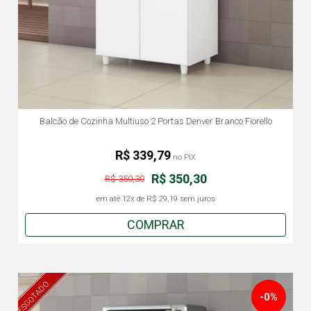
Balcão de Cozinha Multiuso 2 Portas Denver Branco Fiorello
R$ 339,79
no PIX
R$ 350,30
R$ 350,30
em até
12x
de
R$ 29,19
sem juros
COMPRAR
ESGOTADO
-0%