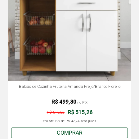
Balcão de Cozinha Fruteira Amanda Freijo/Branco Fiorello
R$ 499,80
no PIX
R$ 515,26
R$ 515,26
em até
12x
de
R$ 42,94
sem juros
COMPRAR