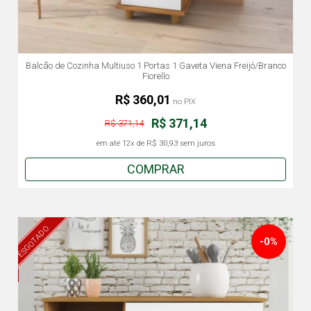
Balcão de Cozinha Multiuso 1 Portas 1 Gaveta Viena Freijó/Branco
Fiorello
R$ 360,01
no PIX
R$ 371,14
R$ 371,14
em até
12x
de
R$ 30,93
sem juros
COMPRAR
ESGOTADO
-0%