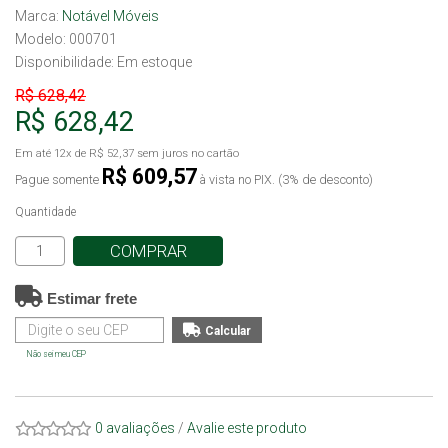
Marca:
Notável Móveis
Modelo: 000701
Disponibilidade:
Em estoque
R$ 628,42
R$ 628,42
Em até
12x
de
R$ 52,37
sem juros no cartão
R$ 609,57
Pague somente
à vista no PIX. (3% de desconto)
Quantidade
COMPRAR
Estimar frete
Não sei meu CEP
0 avaliações
/
Avalie este produto