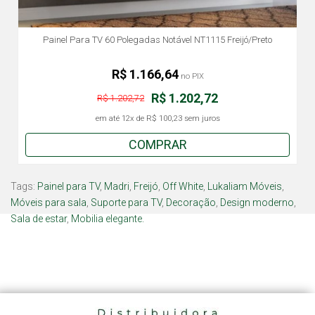
Painel Para TV 60 Polegadas Notável NT1115 Freijó/Preto
R$ 1.166,64
no PIX
R$ 1.202,72
R$ 1.202,72
em até
12x
de
R$ 100,23
sem juros
COMPRAR
Tags:
Painel para TV
,
Madri
,
Freijó
,
Off White
,
Lukaliam Móveis
,
Móveis para sala
,
Suporte para TV
,
Decoração
,
Design moderno
,
Sala de estar
,
Mobilia elegante.