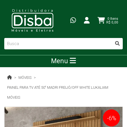
0 Itens
R$ 0,00
Menu
MÓVEIS
PAINEL PARA TV ATÉ 50" MADRI FREIJÓ/OFF WHITE LUKALIAM
MÓVEIS
-6%