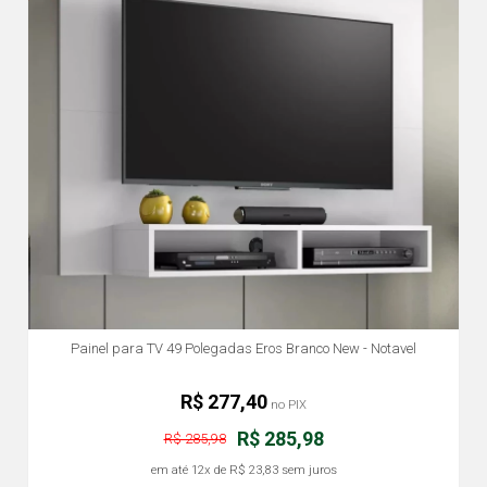
Painel para TV 49 Polegadas Eros Branco New - Notavel
R$ 277,40
no PIX
R$ 285,98
R$ 285,98
em até
12x
de
R$ 23,83
sem juros