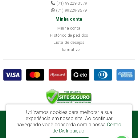
(71) 99229-3579
(71) 99229-3579
Minha conta
Minha conta
Histórico de pedidos
Lista de desejos
Informativo
Utilizamos cookies para melhorar a sua
experiência em nosso site.
Ao continuar
Disba Móveis Salvador Ltda - CNPJ: 52.081.184/0001-65
navegando você concorda com a nossa
Centro
Av. Cardeal Avelar Brandão Villela, 2696 - Mata Escura - Salvador / BA - CEP:
de Distribuição
.
41219-600