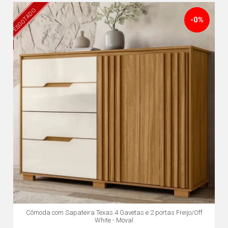
ESGOTADO
-0%
Cômoda com Sapateira Texas 4 Gavetas e 2 portas Freijo/Off
White - Moval