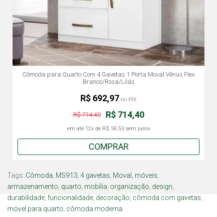
Cômoda para Quarto Com 4 Gavetas 1 Porta Moval Vênus Flex
Branco/Rosa/Lilás
R$ 692,97
no PIX
R$ 714,40
R$ 714,40
em até
12x
de
R$ 59,53
sem juros
COMPRAR
Tags:
Cômoda
,
MS913
,
4 gavetas
,
Moval
,
móveis
,
armazenamento
,
quarto
,
mobília
,
organização
,
design
,
durabilidade
,
funcionalidade
,
decoração
,
cômoda com gavetas
,
móvel para quarto
,
cômoda moderna