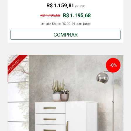
R$ 1.159,81
no PIX
R$ 1.195,68
R$ 1.195,68
em até
12x
de
R$ 99,64
sem juros
COMPRAR
ESGOTADO
-0%