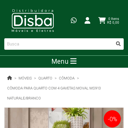
0 Itens
R$ 0,00
Menu
MÓVEIS
QUARTO
CÔMODA
CÔMODA PARA QUARTO COM 4 GAVETAS MOVAL MS913
NATURALE/BRANCO
-0%