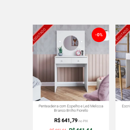
ESGOTADO
ESGOTADO
-0%
Penteadeira com Espelho e Led Melissa
Escr
Branco Brilho Fiorello
R$ 641,79
no PIX