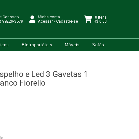
le Conosco
Minha conta
0 Itens
) 99229-3579
Acessar
/
Cadastre-se
R$ 0,00
icos
Eletroportáteis
Móveis
Sofás
spelho e Led 3 Gavetas 1
anco Fiorello
ão