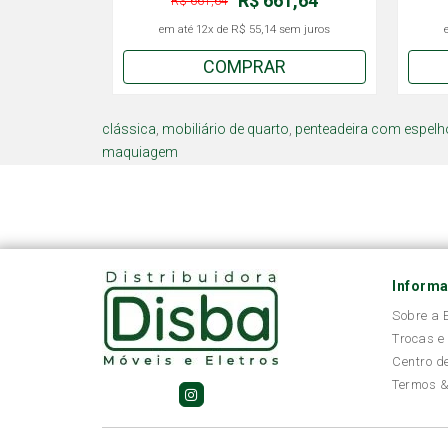
R$ 661,64
R$ 661,64
em até
12x
de
R$ 55,14
sem juros
COMPRAR
clássica
,
mobiliário de quarto
,
penteadeira com espelh
maquiagem
Inform
Sobre a
Trocas e
Centro d
Termos &