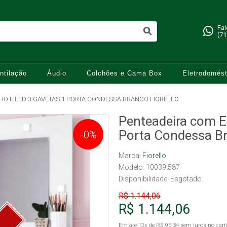
Fa
(71
ntilação
Áudio
Colchões e Cama Box
Eletrodomést
HO E LED 3 GAVETAS 1 PORTA CONDESSA BRANCO FIORELLO
Penteadeira com E
Porta Condessa Br
-0%
Marca:
Fiorello
Modelo: 10039.587
Disponibilidade:
Esgotado
R$ 1.144,06
R$ 1.144,06
Em até
12x
de
R$ 95,34
sem juros no cart