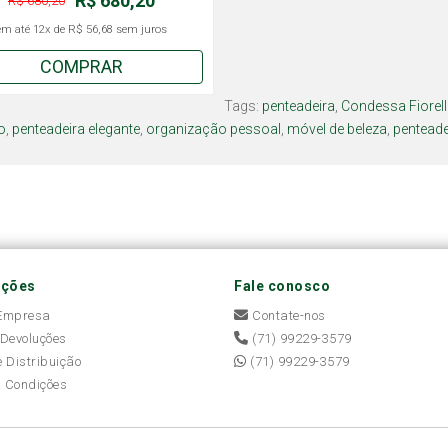
R$ 680,20
R$ 680,20
em até
12x
de
R$ 56,68
sem juros
COMPRAR
Tags:
penteadeira
,
Condessa Fiorel
o
,
penteadeira elegante
,
organização pessoal
,
móvel de beleza
,
penteade
ações
Fale conosco
 Empresa
Contate-nos
 Devoluções
(71) 99229-3579
e Distribuição
(71) 99229-3579
 Condições