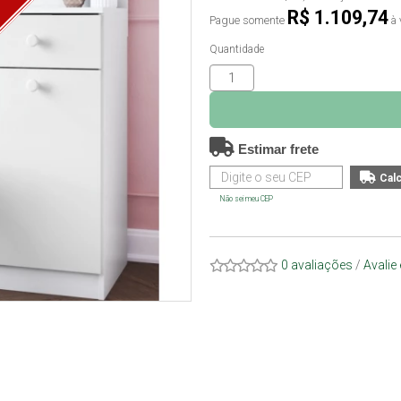
O
R$ 1.109,74
Pague somente
à 
Quantidade
Estimar frete
Não sei meu CEP
0 avaliações
/
Avalie