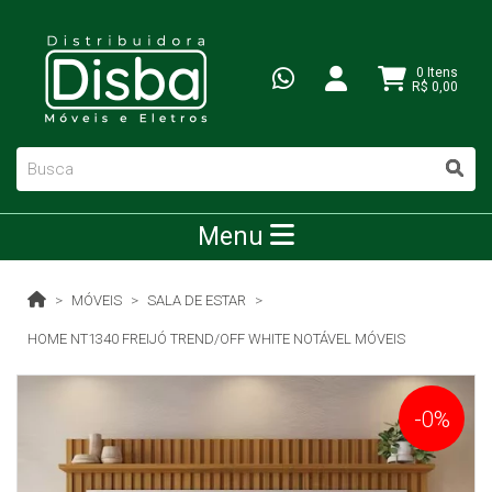
0 Itens
R$ 0,00
Menu
MÓVEIS
SALA DE ESTAR
HOME NT1340 FREIJÓ TREND/OFF WHITE NOTÁVEL MÓVEIS
-0%