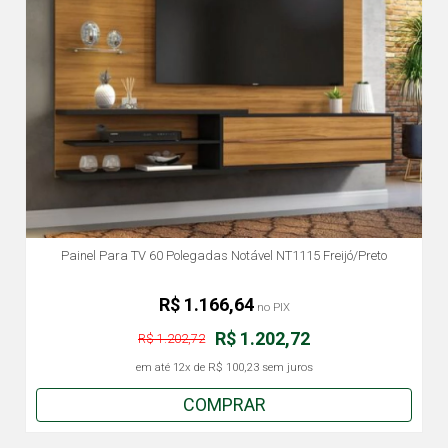
Painel Para TV 60 Polegadas Notável NT1115 Freijó/Preto
R$ 1.166,64
no PIX
R$ 1.202,72
R$ 1.202,72
em até
12x
de
R$ 100,23
sem juros
COMPRAR