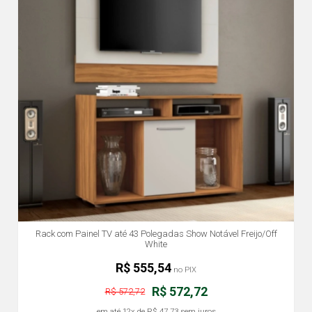
Rack com Painel TV até 43 Polegadas Show Notável Freijo/Off
White
R$ 555,54
no PIX
R$ 572,72
R$ 572,72
em até
12x
de
R$ 47,73
sem juros