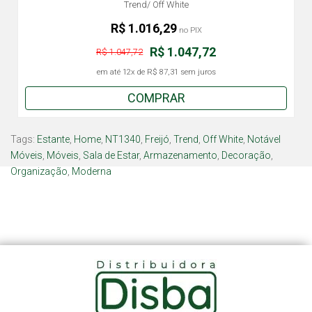
Trend/ Off White
R$ 1.016,29
no PIX
R$ 1.047,72
R$ 1.047,72
em até
12x
de
R$ 87,31
sem juros
COMPRAR
Tags:
Estante
,
Home
,
NT1340
,
Freijó
,
Trend
,
Off White
,
Notável
Móveis
,
Móveis
,
Sala de Estar
,
Armazenamento
,
Decoração
,
Organização
,
Moderna