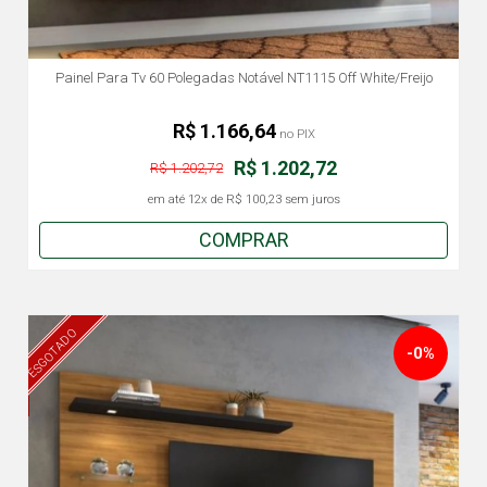
Painel Para Tv 60 Polegadas Notável NT1115 Off White/Freijo
R$ 1.166,64
no PIX
R$ 1.202,72
R$ 1.202,72
em até
12x
de
R$ 100,23
sem juros
COMPRAR
ESGOTADO
-0%